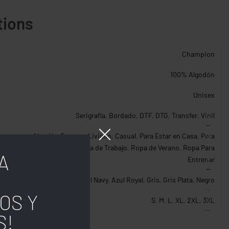
tions
Champion
100% Algodón
Unisex
Facebook
Serigrafía
,
Bordado
,
DTF
,
DTG
,
Transfer
,
Vinil
Algodón Fresco y Liviano
,
Casual
,
Para Estar en Casa
,
Para
Trabajo en Casa
,
Ropa de Trabajo
,
Ropa de Verano
,
Ropa Para
A
Insta.
Entrenar
Azul Navy
,
Azul Royal
,
Gris
,
Gris Plata
,
Negro
Follow us
OS Y
S
,
M
,
L
,
XL
,
2XL
,
3XL
S!