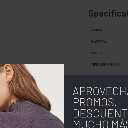
Specifica
MARCA
MATERIAL
GENERO
TIPO DE IMPRESIÓN
USO
APROVECH
PROMOS,
COLOR
DESCUENT
TALLA
MUCHO MÁ