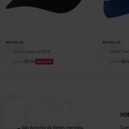
BESTSELLER
BESTSELLER
Gorra Yupoong 6606
Gorra Flex
$
12.50
$
11.00
$
10.00
$
6.
Save $1.50
HO
San Antonio de Belén, Heredia,
Cue