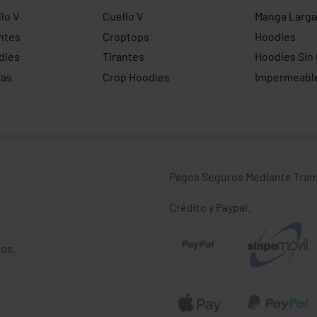
lo V
Cuello V
Manga Larga
ntes
Croptops
Hoodies
dies
Tirantes
Hoodies Sin
ras
Crop Hoodies
Impermeabl
Pagos Seguros Mediante Transf
Crédito y Paypal.
os.