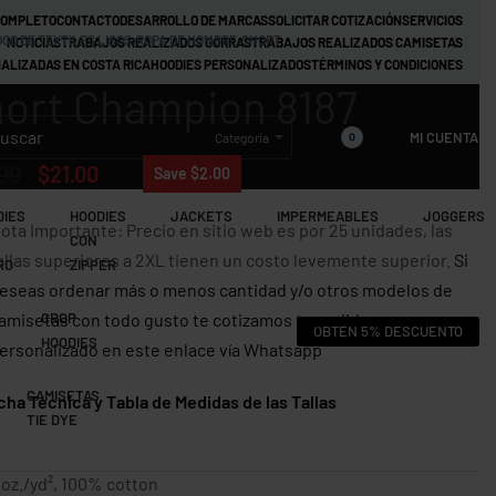
COMPLETO
CONTACTO
DESARROLLO DE MARCAS
SOLICITAR COTIZACIÓN
SERVICIOS
GO DE TEXTILES LISOS
›
ROPA DE HOMBRE
›
SHORT
NOTICIAS
TRABAJOS REALIZADOS GORRAS
TRABAJOS REALIZADOS CAMISETAS
ALIZADAS EN COSTA RICA
HOODIES PERSONALIZADOS
TÉRMINOS Y CONDICIONES
ort Champion 8187
MI CUENTA
Categoría
0
00
$
21.00
Save $2.00
DIES
HOODIES
JACKETS
IMPERMEABLES
JOGGERS
ota Importante: Precio en sitio web es por 25 unidades, las
CON
allas superiores a 2XL tienen un costo levemente superior.
Si
RO
ZIPPER
eseas ordenar más o menos cantidad y/o otros modelos de
amisetas con todo gusto te cotizamos tu pedido
CROP
OBTÉN 5% DESCUENTO
HOODIES
ersonalizado en este enlace vía Whatsapp
CAMISETAS
 Técnica y Tabla de Medidas de las Tallas
TIE DYE
 oz./yd², 100% cotton