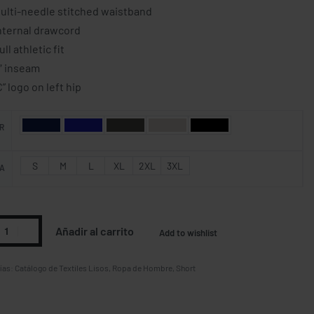
ulti-needle stitched waistband
nternal drawcord
ull athletic fit
″ inseam
C” logo on left hip
R
S
M
L
XL
2XL
3XL
A
Añadir al carrito
Add to wishlist
ías:
Catálogo de Textiles Lisos
,
Ropa de Hombre
,
Short