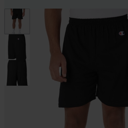
Camisetas Bella + Canvas y Gildan Para Entrega Inmediata!
Leer Más!
HOMBRES
MUJERES
NIÑOS
CAMISETAS
CAMISETAS
CAMISETAS
CAMISETAS
CUELLO
CUELLO V
DE
MANGA
REDONDO
TIRANTES
LARGA
CAMISETAS CUELLO
CAMISETAS
CAMISETAS DE
REDONDO
CUELLO V
TIRANTES
CAMISETAS
CAMISETAS
CAMISETAS
CAMISETAS
CUELLO
TIPO POLO
DE
MANGA
REDONDO
TIRANTES
LARGA