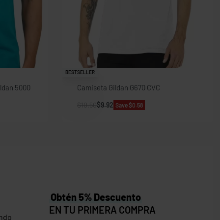
BESTSELLER
ildan 5000
Camiseta Gildan G670 CVC
$
10.50
$
9.92
Save $0.58
Obtén 5% Descuento
EN TU PRIMERA COMPRA
ndo