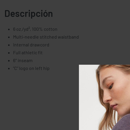
Descripción
6 oz./yd², 100% cotton
Multi-needle stitched waistband
Internal drawcord
Full athletic fit
6″ inseam
“C” logo on left hip