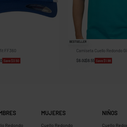
BESTSELLER
fit FF360
Camiseta Cuello Redondo G
50
$
8.02
$
8.55
Save $3.50
Save $1.98
MBRES
MUJERES
NIÑOS
llo Redondo
Cuello Redondo
Cuello Redo