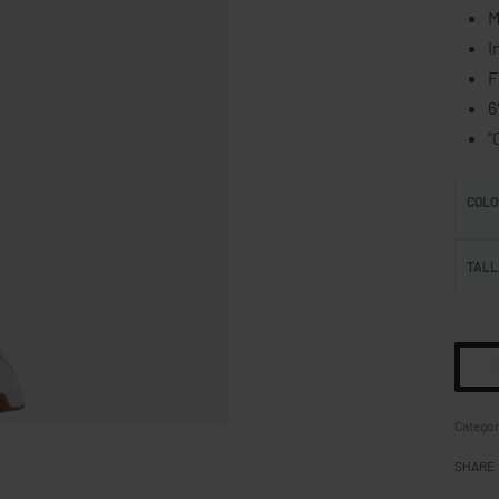
M
I
F
6
“
COLO
TALL
Categor
SHARE