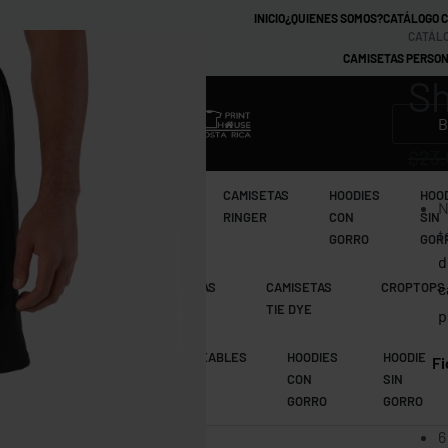
INICIO
¿QUIENES SOMOS?
CATÁLOGO 
CATÁLO
CAMISETAS PERSON
Sh
MARCAS
$
23.
CAMISETAS
CAMISETAS
CAMISETAS
HOODIES
HOO
N
TIE DYE
RAGLAN
RINGER
CON
SIN
t
GORRO
GOR
d
CAMISETAS
CAMISETAS
CAMISETAS
CROPTOPS
c
MANGA LARGA
RAGLAN
TIE DYE
p
CAMISETAS
IMPERMEABLES
HOODIES
HOODIE
Ficha
RAGLAN
CON
SIN
GORRO
GORRO
6