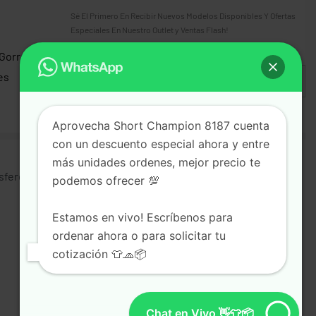
Sé El Primero En Recibir Nuevos Modelos Disponibles Y Ofertas
Especiales En Nuestro Outlet y Ventas Flash!
 Gorro
es
Aprovecha Short Champion 8187 cuenta
con un descuento especial ahora y entre
más unidades ordenes, mejor precio te
erencia Bancaria, Sinpe Móvil, Tarjeta de Débito o
podemos ofrecer 💯
Estamos en vivo! Escríbenos para
ordenar ahora o para solicitar tu
cotización 👕🧢📦
Chat en Vivo 👋👕📦