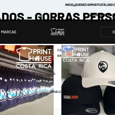
INICIO
¿QUIENES SOMOS?
CATÁLOGO 
DOS - GORRAS PER
CAMISETAS PERSON
MARCAS
CAMISETAS
CAMISETAS
CAMISETAS
HOODIES
HOO
TIE DYE
RAGLAN
RINGER
CON
SIN
GORRO
GOR
CAMISETAS
CAMISETAS
CAMISETAS
CROPTOPS
MANGA LARGA
RAGLAN
TIE DYE
CAMISETAS
IMPERMEABLES
HOODIES
HOODIE
RAGLAN
CON
SIN
GORRO
GORRO