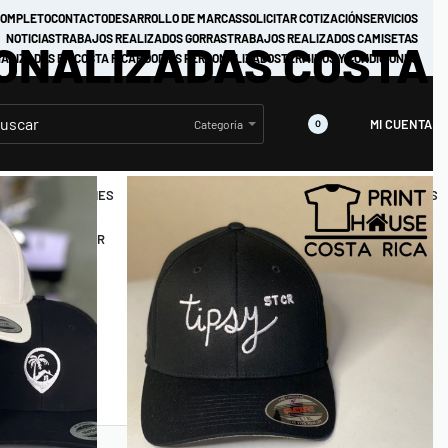
COMPLETO
CONTACTO
DESARROLLO DE MARCAS
SOLICITAR COTIZACIÓN
SERVICIOS
NOTICIAS
TRABAJOS REALIZADOS GORRAS
TRABAJOS REALIZADOS CAMISETAS
SONALIZADAS COSTA
ALIZADAS EN COSTA RICA
HOODIES PERSONALIZADOS
TÉRMINOS Y CONDICIONES
MI CUENTA
Categoría
0
DIES
HOODIES
JACKETS
IMPERMEABLES
JOGGERS
CON
RO
ZIPPER
CROP
OBTÉN 5% DESCUENTO
HOODIES
CAMISETAS
TIE DYE