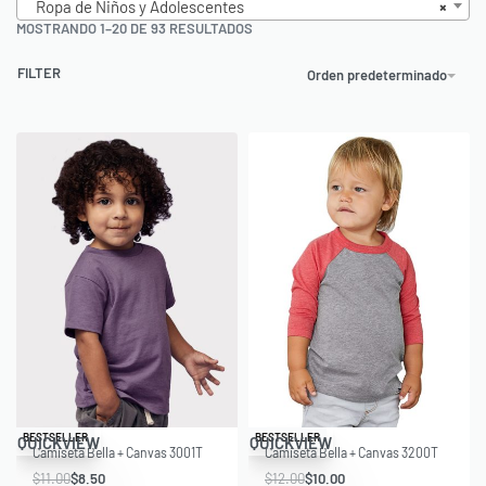
Ropa de Niños y Adolescentes
×
MOSTRANDO 1–20 DE 93 RESULTADOS
FILTER
Orden predeterminado
Save $2.50
Save $2.00
BESTSELLER
BESTSELLER
QUICKVIEW
QUICKVIEW
Camiseta Bella + Canvas 3001T
Camiseta Bella + Canvas 3200T
$
11.00
$
8.50
$
12.00
$
10.00