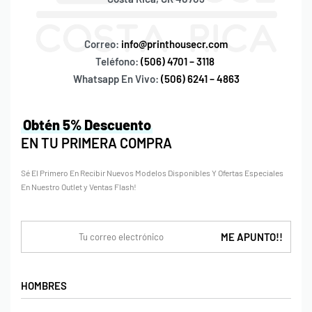
Correo:
info@printhousecr.com
Teléfono:
(506) 4701 – 3118
Whatsapp En Vivo:
(506) 6241 – 4863
Obtén 5% Descuento
EN TU PRIMERA COMPRA
Sé El Primero En Recibir Nuevos Modelos Disponibles Y Ofertas Especiales
En Nuestro Outlet y Ventas Flash!
HOMBRES