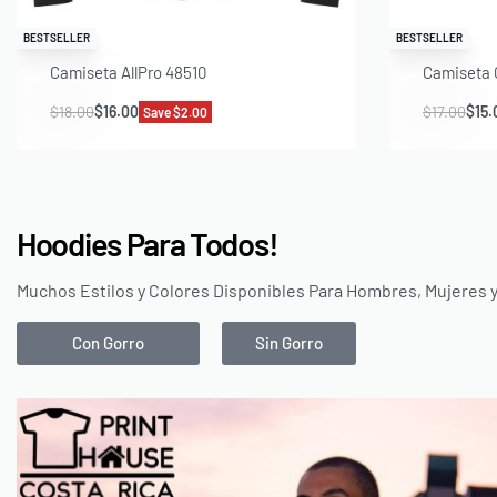
BESTSELLER
BESTSELLER
Camiseta AllPro 48510
Camiseta 
$
18.00
$
16.00
$
17.00
$
15.
Save $2.00
Hoodies Para Todos!
Muchos Estilos y Colores Disponibles Para Hombres, Mujeres 
Con Gorro
Sin Gorro