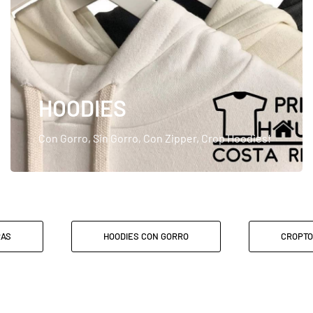
HOODIES
Con Gorro, Sin Gorro, Con Zipper, Crop Hoodies!
RAS
HOODIES CON GORRO
CROPT