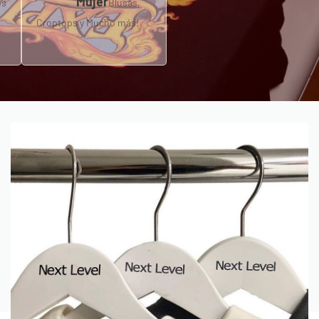
Mujer
os
Blusas,
Croptops y Mucho más!