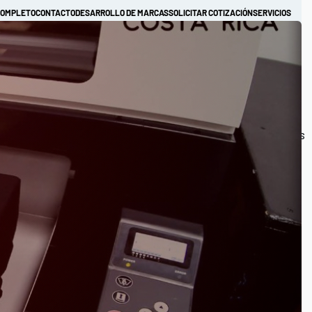
COMPLETO
CONTACTO
DESARROLLO DE MARCAS
SOLICITAR COTIZACIÓN
SERVICIOS
NOTICIAS
TRABAJOS REALIZADOS GORRAS
TRABAJOS REALIZADOS CAMISETAS
ALIZADAS EN COSTA RICA
HOODIES PERSONALIZADOS
TÉRMINOS Y CONDICIONES
MI CUENTA
Categoría
0
DIES
HOODIES
JACKETS
IMPERMEABLES
JOGGERS
CON
RO
ZIPPER
CROP
OBTÉN 5% DESCUENTO
HOODIES
CAMISETAS
TIE DYE