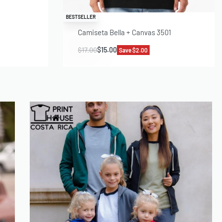
BESTSELLER
Camiseta Bella + Canvas 3501
$
17.00
$
15.00
Save $2.00