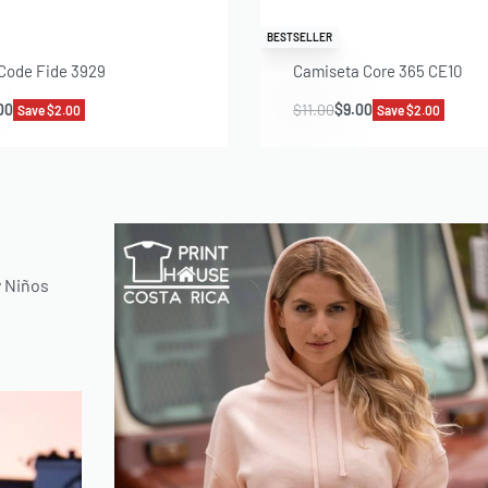
BESTSELLER
Code Fide 3929
Camiseta Core 365 CE10
00
$
11.00
$
9.00
Save $2.00
Save $2.00
y Niños