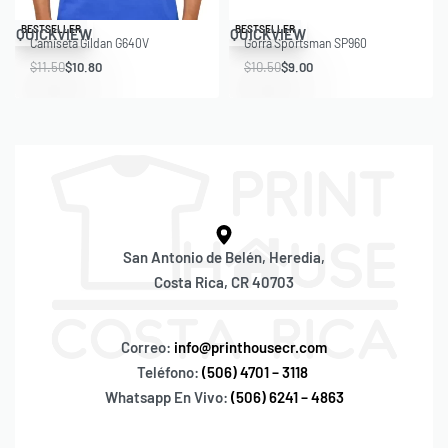
Save $0.70
Save $1.50
BESTSELLER
BESTSELLER
QUICKVIEW
QUICKVIEW
Camiseta Gildan G640V
Gorra Sportsman SP960
$
11.50
$
10.80
$
10.50
$
9.00
San Antonio de Belén, Heredia,
Costa Rica, CR 40703
Correo:
info@printhousecr.com
Teléfono:
(506) 4701 – 3118
Whatsapp En Vivo:
(506) 6241 – 4863