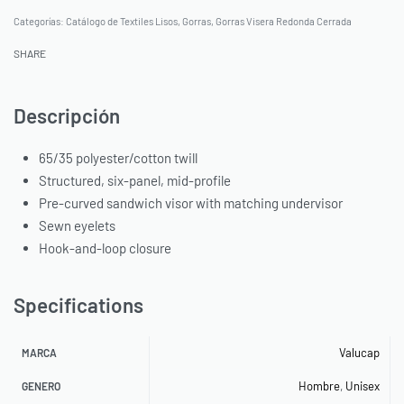
Categorías:
Catálogo de Textiles Lisos
,
Gorras
,
Gorras Visera Redonda Cerrada
SHARE
Descripción
65/35 polyester/cotton twill
Structured, six-panel, mid-profile
Pre-curved sandwich visor with matching undervisor
Sewn eyelets
Hook-and-loop closure
Specifications
Valucap
MARCA
Hombre
,
Unisex
GENERO