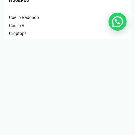
MUJERES
Cuello Redondo
Cuello V
Croptops
Tirantes
Crop Hoodies
NIÑOS
Cuello Redondo
Manga Larga
Hoodies
Hoodies Sin Gorro
Impermeables
© Print House Costa Rica 2023. Todos Los Derechos