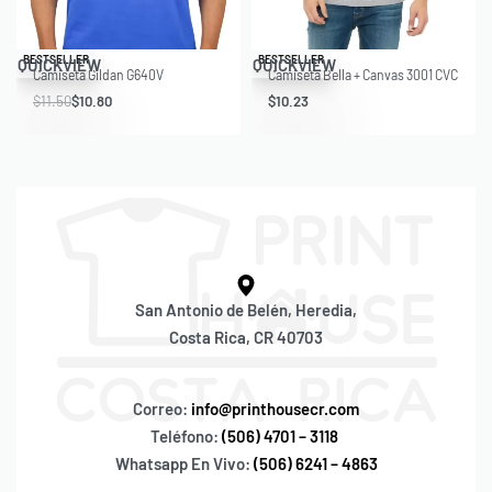
Save $0.70
Save $1,001.27
BESTSELLER
BESTSELLER
QUICKVIEW
QUICKVIEW
Camiseta Gildan G640V
Camiseta Bella + Canvas 3001 CVC
$
11.50
$
10.80
$
10.23
San Antonio de Belén, Heredia,
Costa Rica, CR 40703
Correo:
info@printhousecr.com
Teléfono:
(506) 4701 – 3118
Whatsapp En Vivo:
(506) 6241 – 4863