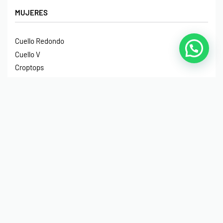
MUJERES
Cuello Redondo
Cuello V
Croptops
Tirantes
Crop Hoodies
NIÑOS
Cuello Redondo
Manga Larga
Hoodies
Hoodies Sin Gorro
Impermeables