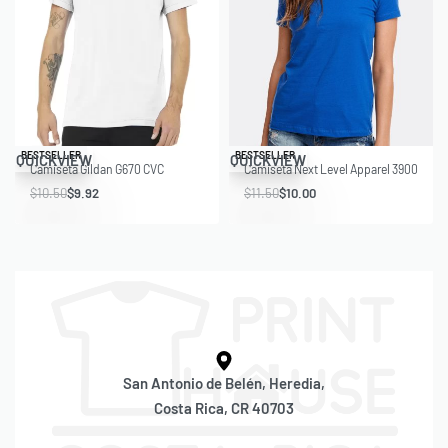
Save $0.58
Save $1.50
BESTSELLER
BESTSELLER
QUICKVIEW
QUICKVIEW
Camiseta Gildan G670 CVC
Camiseta Next Level Apparel 3900
$
10.50
$
9.92
$
11.50
$
10.00
San Antonio de Belén, Heredia,
Costa Rica, CR 40703