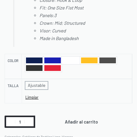
Fit: One Size Fist Most
Panels:3
Crown: Mid; Structured
Visor: Curved
Made in Bangladesh
COLOR
Ajustable
TALLA
Limpiar
Añadir al carrito
Categorías:
Catálogo de Textiles Lisos
,
Viseras