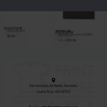
QUICKVIEW
Bolsa canguro
Save $1.50
BESTSELLER
QUICKVIEW
Agenda Econscious EC9801
$
0.00
$
15.00
$
13.50
San Antonio de Belén, Heredia,
Costa Rica, CR 40703
Correo:
info@printhousecr.com