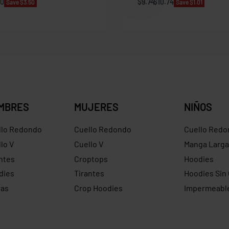
50
$
9.74
$
10.74
Save $3.50
Save $1.01
MBRES
MUJERES
NIÑOS
llo Redondo
Cuello Redondo
Cuello Redo
lo V
Cuello V
Manga Larga
ntes
Croptops
Hoodies
dies
Tirantes
Hoodies Sin
ras
Crop Hoodies
Impermeabl