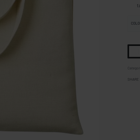
t
COLO
Categor
SHARE