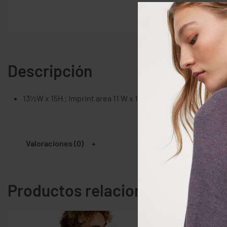
Descripción
13½W x 15H ; Imprint area 11 W x 12H; 25 1/2 long self-fabr
Valoraciones (0)
Productos relacionados