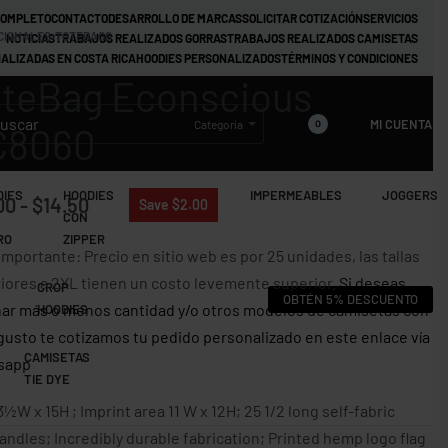
COMPLETO
CONTACTO
DESARROLLO DE MARCAS
SOLICITAR COTIZACIÓN
SERVICIOS
CIONALES
›
TOTEBAGS
NOTICIAS
TRABAJOS REALIZADOS GORRAS
TRABAJOS REALIZADOS CAMISETAS
ALIZADAS EN COSTA RICA
HOODIES PERSONALIZADOS
TÉRMINOS Y CONDICIONES
teBag Econscious
MI CUENTA
Categoría
0
C8060
DIES
HOODIES
JACKETS
IMPERMEABLES
JOGGERS
00
$
14.50
Save $2.00
CON
RO
ZIPPER
Importante: Precio en sitio web es por 25 unidades, las tallas
iores a 2XL tienen un costo levemente superior.
Si deseas
CROP
OBTÉN 5% DESCUENTO
ar más o menos cantidad y/o otros modelos de camisetas con
HOODIES
gusto te cotizamos tu pedido personalizado en este enlace vía
CAMISETAS
sapp
TIE DYE
3½W x 15H ; Imprint area 11 W x 12H; 25 1/2 long self-fabric
andles; Incredibly durable fabrication; Printed hemp logo flag