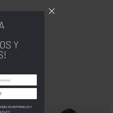
Facebook
A
Insta.
OS Y
tag;
S!
Follow us
!
MODELOS DISPONIBLES Y
OUTLET!