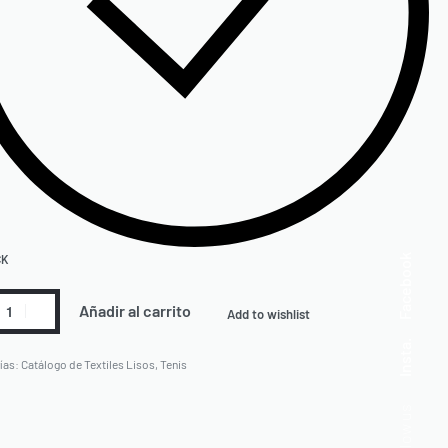
Facebook
CK
Añadir al carrito
Add to wishlist
Insta.
ías:
Catálogo de Textiles Lisos
,
Tenis
Follow us