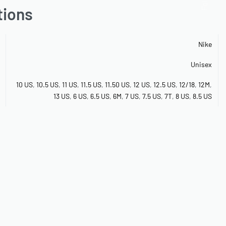
tions
Nike
Unisex
10 US
,
10.5 US
,
11 US
,
11.5 US
,
11.50 US
,
12 US
,
12.5 US
,
12/18
,
12M
,
13 US
,
6 US
,
6.5 US
,
6M
,
7 US
,
7.5 US
,
7T
,
8 US
,
8.5 US