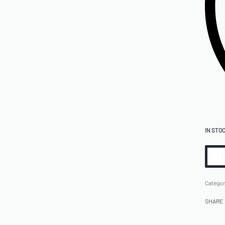
IN STO
Categor
SHARE