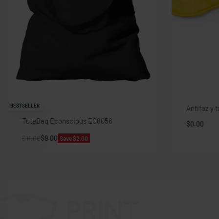
BESTSELLER
Antifaz y 
ToteBag Econscious EC8056
$
0.00
$
11.00
$
9.00
Save $2.00