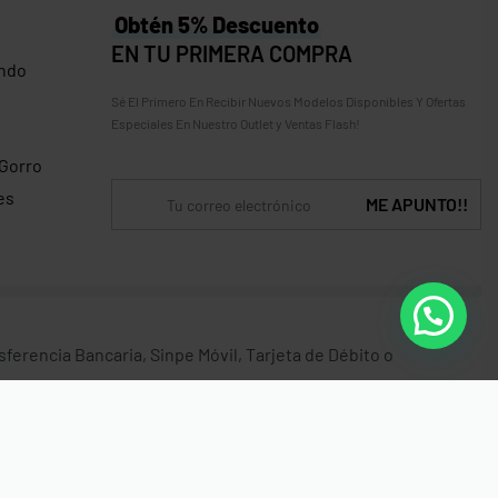
Obtén 5% Descuento
EN TU PRIMERA COMPRA
ndo
Sé El Primero En Recibir Nuevos Modelos Disponibles Y Ofertas
Especiales En Nuestro Outlet y Ventas Flash!
 Gorro
es
erencia Bancaria, Sinpe Móvil, Tarjeta de Débito o