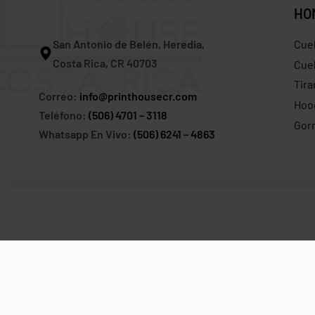
HO
San Antonio de Belén, Heredia,
Cue
Costa Rica, CR 40703
Cuel
Tira
Correo:
info@printhousecr.com
Hoo
Teléfono:
(506) 4701 – 3118
Gor
Whatsapp En Vivo:
(506) 6241 – 4863
© Print House Costa Rica 2023. Todos Los Derechos Reservad