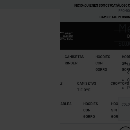
INICIO
¿QUIENES SOMOS?
CATÁLOGO 
PROMO
CAMISETAS PERSON
Me
MARCAS
$
0.0
M
CAMISETAS
CAMISETAS
CAMISETAS
HOODIES
HOO
TIE DYE
RAGLAN
RINGER
CON
SIN
O
GORRO
GOR
c
C
CAMISETAS
CAMISETAS
CAMISETAS
CROPTOPS
P
MANGA LARGA
RAGLAN
TIE DYE
CAMISETAS
IMPERMEABLES
HOODIES
HOODIE
COLO
RAGLAN
CON
SIN
GORRO
GORRO