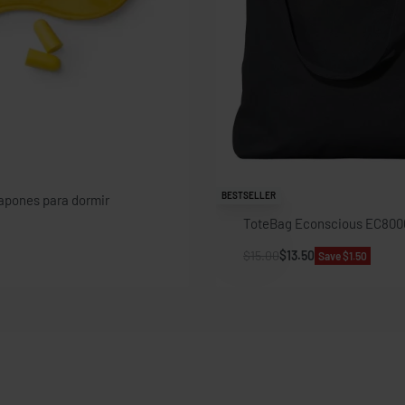
BESTSELLER
tapones para dormir
ToteBag Econscious EC800
$
15.00
$
13.50
Save $1.50