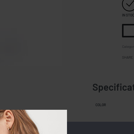
IN STO
Categor
SHARE
Specifica
COLOR
al conectarla al puerto USB.