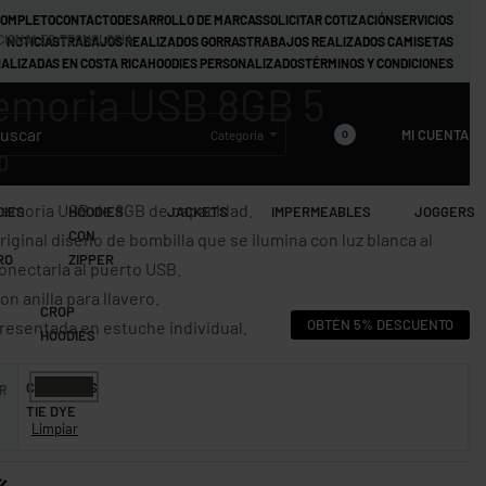
COMPLETO
CONTACTO
DESARROLLO DE MARCAS
SOLICITAR COTIZACIÓN
SERVICIOS
CIONALES
›
TECNOLOGÍA
NOTICIAS
TRABAJOS REALIZADOS GORRAS
TRABAJOS REALIZADOS CAMISETAS
ALIZADAS EN COSTA RICA
HOODIES PERSONALIZADOS
TÉRMINOS Y CONDICIONES
moria USB 8GB 5
MI CUENTA
Categoría
0
0
emoria USB de 8GB de capacidad.
DIES
HOODIES
JACKETS
IMPERMEABLES
JOGGERS
CON
riginal diseño de bombilla que se ilumina con luz blanca al
RO
ZIPPER
onectarla al puerto USB.
on anilla para llavero.
CROP
OBTÉN 5% DESCUENTO
resentada en estuche individual.
HOODIES
CAMISETAS
R
TIE DYE
Limpiar