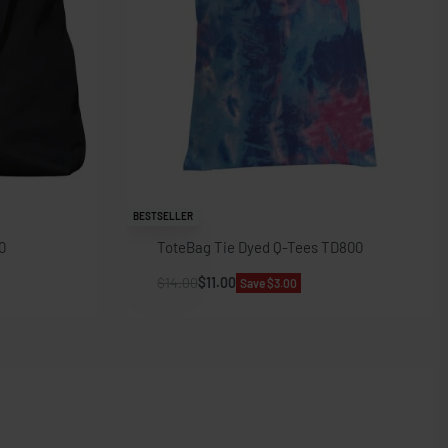
BESTSELLER
0
ToteBag Tie Dyed Q-Tees TD800
$
14.00
$
11.00
Save $3.00