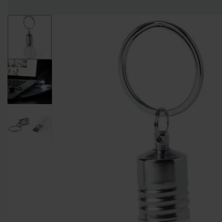
Entregas Inmediatas Para Impresión de Pedidos al detalle en GAM!
Leer Más!
HOMBRES
MUJERES
NIÑOS
CAMISETAS
CAMISETAS
CAMISETAS
CAMISETAS
CUELLO
CUELLO V
DE
MANGA
REDONDO
TIRANTES
LARGA
CAMISETAS CUELLO
CAMISETAS
CAMISETAS DE
REDONDO
CUELLO V
TIRANTES
CAMISETAS
CAMISETAS
CAMISETAS
CAMISETAS
CUELLO
TIPO POLO
DE
MANGA
REDONDO
TIRANTES
LARGA