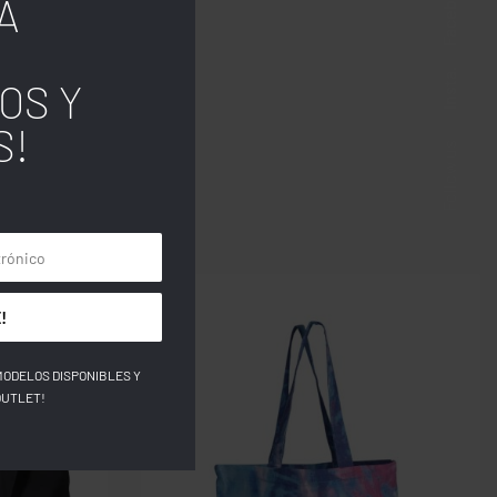
Facebook
A
Insta.
OS Y
S!
Follow us
!
MODELOS DISPONIBLES Y
OUTLET!