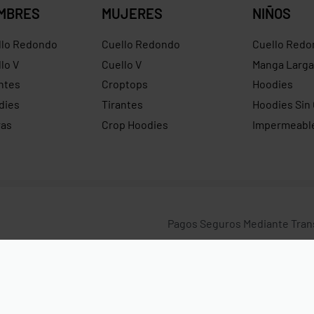
MBRES
MUJERES
NIÑOS
llo Redondo
Cuello Redondo
Cuello Redo
lo V
Cuello V
Manga Larga
ntes
Croptops
Hoodies
dies
Tirantes
Hoodies Sin
ras
Crop Hoodies
Impermeabl
Pagos Seguros Mediante Transf
Crédito y Paypal.
os.