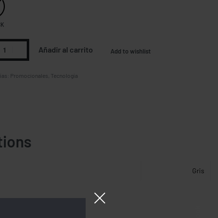
CK
Añadir al carrito
Add to wishlist
ías:
Promocionales
,
Tecnología
tions
Gris