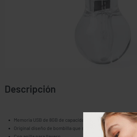
Descripción
Memoria USB de 8GB de capacidad.
Original diseño de bombilla que se ilumina con luz blanca 
Con anilla para llavero.