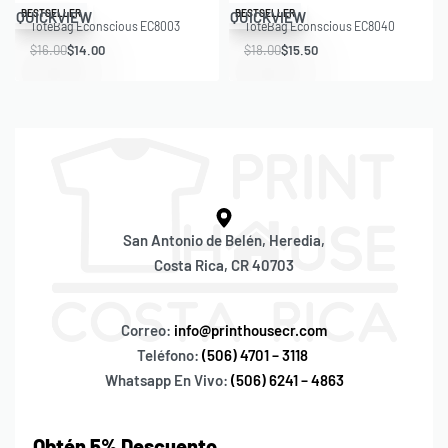
Save $2.00
Save $2.50
BESTSELLER
BESTSELLER
QUICKVIEW
QUICKVIEW
ToteBag Econscious EC8003
ToteBag Econscious EC8040
$
16.00
$
14.00
$
18.00
$
15.50
San Antonio de Belén, Heredia,
Costa Rica, CR 40703
Correo:
info@printhousecr.com
Teléfono:
(506) 4701 – 3118
Whatsapp En Vivo:
(506) 6241 – 4863
Obtén 5% Descuento