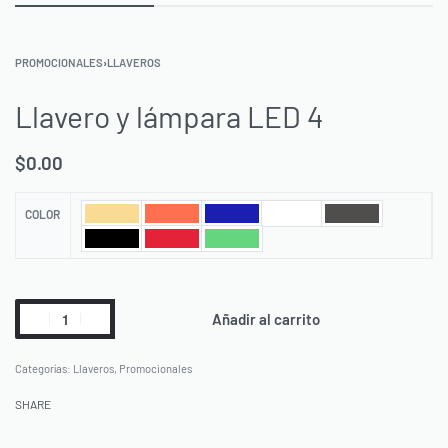
PROMOCIONALES
›
LLAVEROS
Llavero y lámpara LED 4
$
0.00
COLOR
Añadir al carrito
Categorías:
Llaveros
,
Promocionales
SHARE