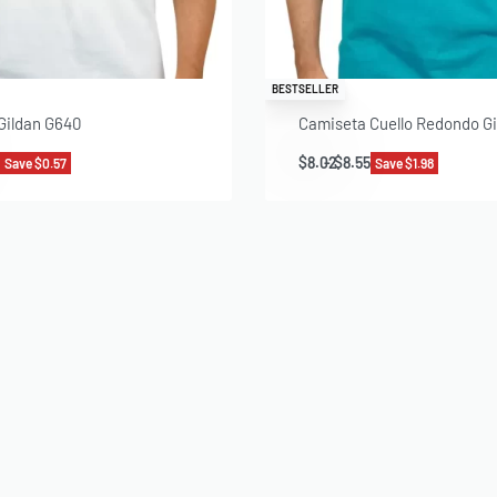
BESTSELLER
Gildan G640
Camiseta Cuello Redondo G
$
8.02
$
8.55
Save $0.57
Save $1.98