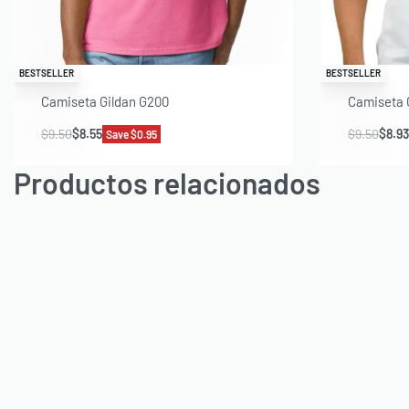
BESTSELLER
BESTSELLER
Camiseta Gildan G200
Camiseta 
$
9.50
$
8.55
$
9.50
$
8.93
Save $0.95
Productos relacionados