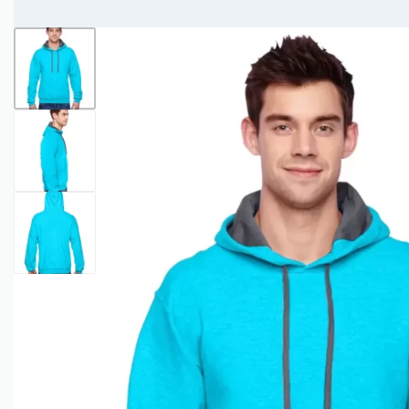
Entregas Inmediatas Para Impresión de Pedidos al detalle en GAM!
Leer Más!
HOMBRES
MUJERES
NIÑOS
CAMISETAS
CAMISETAS
CAMISETAS
CAMISETAS
CUELLO
CUELLO V
DE
MANGA
REDONDO
TIRANTES
LARGA
CAMISETAS CUELLO
CAMISETAS
CAMISETAS DE
REDONDO
CUELLO V
TIRANTES
CAMISETAS
CAMISETAS
CAMISETAS
CAMISETAS
CUELLO
TIPO POLO
DE
MANGA
REDONDO
TIRANTES
LARGA