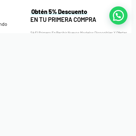
Obtén 5% Descuento
EN TU PRIMERA COMPRA
ndo
Sé El Primero En Recibir Nuevos Modelos Disponibles Y Ofertas
Especiales En Nuestro Outlet y Ventas Flash!
 Gorro
es
erencia Bancaria, Sinpe Móvil, Tarjeta de Débito o