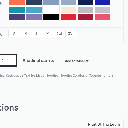
R
S
M
L
XL
2XL
3XL
A
Añadir al carrito
Add to wishlist
ías:
Catálogo de Textiles Lisos
,
Hoodies
,
Hoodies Con Gorro
,
Ropa de Hombre
tions
Fruit Of The Loom