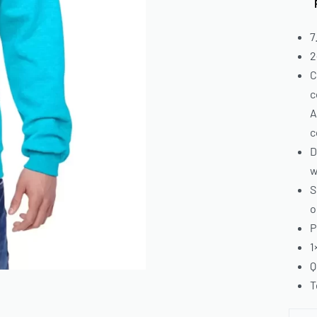
Ficha
7
2
C
c
A
c
D
w
S
o
P
1
Q
T