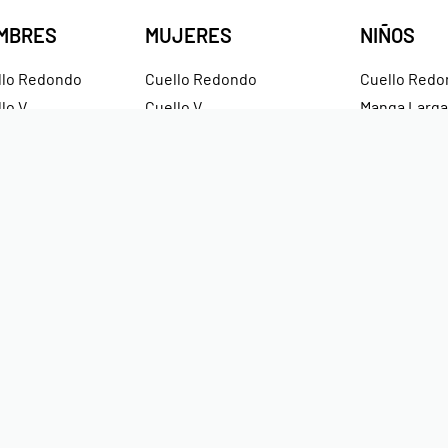
MBRES
MUJERES
NIÑOS
llo Redondo
Cuello Redondo
Cuello Redo
lo V
Cuello V
Manga Larga
ntes
Croptops
Hoodies
dies
Tirantes
Hoodies Sin
ras
Crop Hoodies
Impermeabl
Pagos Seguros Mediante Transf
Crédito y Paypal.
os.