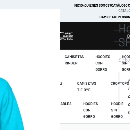
INICIO
¿QUIENES SOMOS?
CATÁLOGO 
CATÁLO
CAMISETAS PERSON
Ho
MARCAS
S
CAMISETAS
CAMISETAS
CAMISETAS
HOODIES
HOO
$
26.
TIE DYE
RAGLAN
RINGER
CON
SIN
GORRO
GOR
N
CAMISETAS
CAMISETAS
CAMISETAS
CROPTOPS
t
MANGA LARGA
RAGLAN
TIE DYE
d
c
CAMISETAS
IMPERMEABLES
HOODIES
HOODIE
RAGLAN
CON
SIN
p
GORRO
GORRO