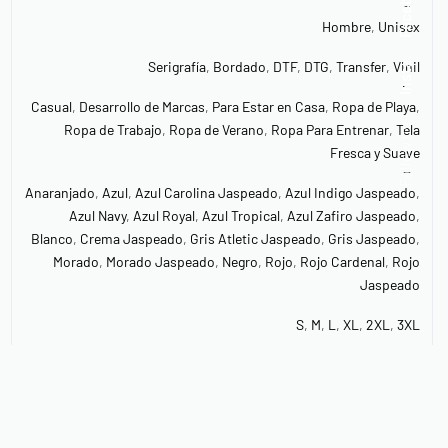
Facebook
Hombre
,
Unisex
Insta.
Serigrafía
,
Bordado
,
DTF
,
DTG
,
Transfer
,
Vinil
Casual
,
Desarrollo de Marcas
,
Para Estar en Casa
,
Ropa de Playa
,
Ropa de Trabajo
,
Ropa de Verano
,
Ropa Para Entrenar
,
Tela
Follow us
Fresca y Suave
Anaranjado
,
Azul
,
Azul Carolina Jaspeado
,
Azul Indigo Jaspeado
,
Azul Navy
,
Azul Royal
,
Azul Tropical
,
Azul Zafiro Jaspeado
,
Blanco
,
Crema Jaspeado
,
Gris Atletic Jaspeado
,
Gris Jaspeado
,
Morado
,
Morado Jaspeado
,
Negro
,
Rojo
,
Rojo Cardenal
,
Rojo
Jaspeado
S
,
M
,
L
,
XL
,
2XL
,
3XL