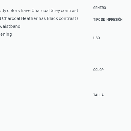
GENERO
body colors have Charcoal Grey contrast
d Charcoal Heather has Black contrast)
TIPO DE IMPRESIÓN
 waistband
pening
USO
COLOR
TALLA