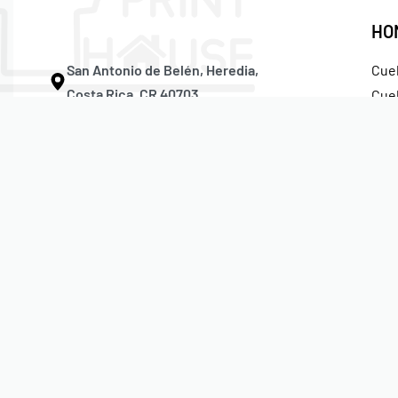
HO
San Antonio de Belén, Heredia,
Cue
Costa Rica, CR 40703
Cuel
Tira
Correo:
info@printhousecr.com
Hoo
Teléfono:
(506) 4701 – 3118
Gor
Whatsapp En Vivo:
(506) 6241 – 4863
© Print House Costa Rica 2023. Todos Los Derechos Reservad