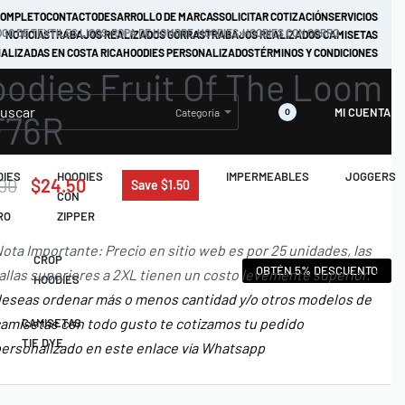
COMPLETO
CONTACTO
DESARROLLO DE MARCAS
SOLICITAR COTIZACIÓN
SERVICIOS
GO DE TEXTILES LISOS
›
ROPA DE HOMBRE
›
HOODIES
›
HOODIES CON GORRO
NOTICIAS
TRABAJOS REALIZADOS GORRAS
TRABAJOS REALIZADOS CAMISETAS
ALIZADAS EN COSTA RICA
HOODIES PERSONALIZADOS
TÉRMINOS Y CONDICIONES
odies Fruit Of The Loom
MI CUENTA
Categoría
0
F76R
DIES
HOODIES
JACKETS
IMPERMEABLES
JOGGERS
00
$
24.50
Save $1.50
CON
RO
ZIPPER
ota Importante: Precio en sitio web es por 25 unidades, las
CROP
OBTÉN 5% DESCUENTO
allas superiores a 2XL tienen un costo levemente superior.
Si
HOODIES
eseas ordenar más o menos cantidad y/o otros modelos de
amisetas con todo gusto te cotizamos tu pedido
CAMISETAS
TIE DYE
ersonalizado en este enlace vía Whatsapp