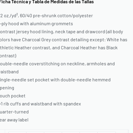
 Técnica y Tabla de Medidas de las Tallas
.2 oz./yd², 60/40 pre-shrunk cotton/polyester
-ply hood with aluminum grommets
ontrast jersey hood lining, neck tape and drawcord (all body
olors have Charcoal Grey contrast detailing except: White has
thletic Heather contrast, and Charcoal Heather has Black
ontrast)
ouble-needle coverstitching on neckline, armholes and
aistband
ingle-needle set pocket with double-needle hemmed
pening
ouch pocket
×1 rib cuffs and waistband with spandex
uarter-turned
ear away label