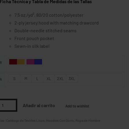
 Técnica y Tabla de Medidas de las Tallas
7.5 oz./yd², 80/20 cotton/polyester
2-ply jersey hood with matching drawcord
Double-needle stitched seams
Front pouch pocket
Sewn-in silk label
R
S
M
L
XL
2XL
3XL
A
Añadir al carrito
Add to wishlist
ías:
Catálogo de Textiles Lisos
,
Hoodies Con Gorro
,
Ropa de Hombre