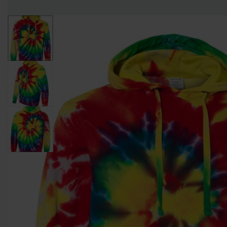
Entregas Inmediatas Para Impresión de Pedidos al detalle en GAM!
Leer Más!
HOMBRES
MUJERES
NIÑOS
CAMISETAS
CAMISETAS
CAMISETAS
CAMISETAS
CUELLO
CUELLO V
DE
MANGA
REDONDO
TIRANTES
LARGA
CAMISETAS CUELLO
CAMISETAS
CAMISETAS DE
REDONDO
CUELLO V
TIRANTES
CAMISETAS
CAMISETAS
CAMISETAS
CAMISETAS
CUELLO
TIPO POLO
DE
MANGA
REDONDO
TIRANTES
LARGA