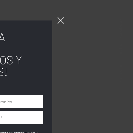
Facebook
A
Insta.
OS Y
Follow us
S!
!