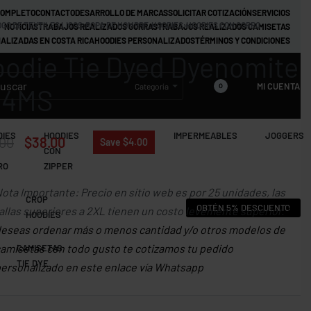
COMPLETO
CONTACTO
DESARROLLO DE MARCAS
SOLICITAR COTIZACIÓN
SERVICIOS
GO DE TEXTILES LISOS
›
ROPA DE HOMBRE
›
HOODIES
›
HOODIES CON GORRO
NOTICIAS
TRABAJOS REALIZADOS GORRAS
TRABAJOS REALIZADOS CAMISETAS
ALIZADAS EN COSTA RICA
HOODIES PERSONALIZADOS
TÉRMINOS Y CONDICIONES
odie Tie Dyed Dyenomite
MI CUENTA
Categoría
0
54MS
DIES
HOODIES
JACKETS
IMPERMEABLES
JOGGERS
.00
$
38.00
Save $4.00
CON
RO
ZIPPER
ota Importante: Precio en sitio web es por 25 unidades, las
CROP
OBTÉN 5% DESCUENTO
allas superiores a 2XL tienen un costo levemente superior.
Si
HOODIES
eseas ordenar más o menos cantidad y/o otros modelos de
amisetas con todo gusto te cotizamos tu pedido
CAMISETAS
TIE DYE
ersonalizado en este enlace vía Whatsapp