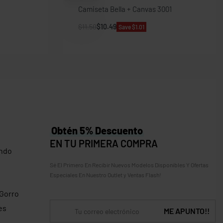
Camiseta Bella + Canvas 3001
$
11.50
$
10.49
Save $1.01
Obtén 5% Descuento
EN TU PRIMERA COMPRA
ndo
Sé El Primero En Recibir Nuevos Modelos Disponibles Y Ofertas
Especiales En Nuestro Outlet y Ventas Flash!
 Gorro
es