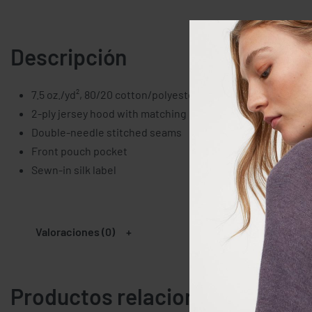
Descripción
7.5 oz./yd², 80/20 cotton/polyester
2-ply jersey hood with matching drawcord
Double-needle stitched seams
Front pouch pocket
Sewn-in silk label
Valoraciones (0)
Productos relacionados