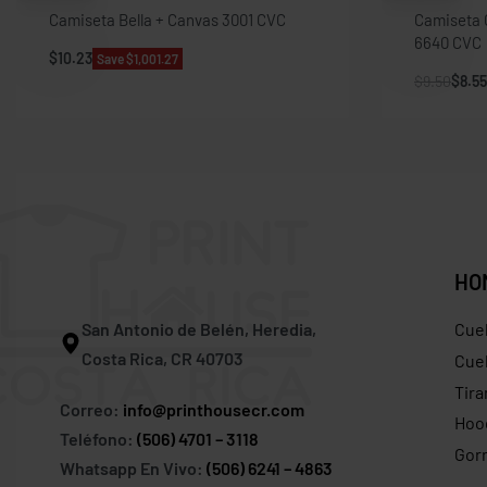
Camiseta Bella + Canvas 3001 CVC
Camiseta 
6640 CVC
$
10.23
Save $1,001.27
$
9.50
$
8.55
HO
San Antonio de Belén, Heredia,
Cue
Costa Rica, CR 40703
Cuel
Tira
Correo:
info@printhousecr.com
Hoo
Teléfono:
(506) 4701 – 3118
Gor
Whatsapp En Vivo:
(506) 6241 – 4863