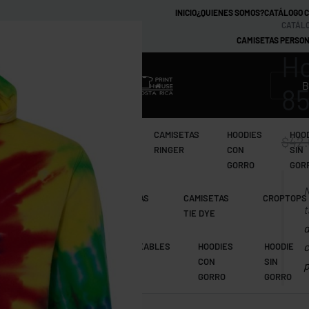
INICIO
¿QUIENES SOMOS?
CATÁLOGO 
CATÁLO
CAMISETAS PERSON
Ho
MARCAS
8
CAMISETAS
CAMISETAS
CAMISETAS
HOODIES
HOO
$
42
TIE DYE
RAGLAN
RINGER
CON
SIN
GORRO
GOR
N
CAMISETAS
CAMISETAS
CAMISETAS
CROPTOPS
t
MANGA LARGA
RAGLAN
TIE DYE
d
c
CAMISETAS
IMPERMEABLES
HOODIES
HOODIE
RAGLAN
CON
SIN
p
GORRO
GORRO