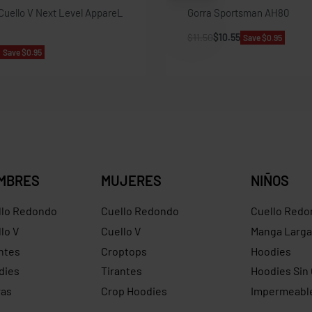
Cuello V Next Level AppareL
Gorra Sportsman AH80
$
11.50
$
10.55
Save $0.95
Save $0.95
MBRES
MUJERES
NIÑOS
llo Redondo
Cuello Redondo
Cuello Redo
lo V
Cuello V
Manga Larga
ntes
Croptops
Hoodies
dies
Tirantes
Hoodies Sin
ras
Crop Hoodies
Impermeabl