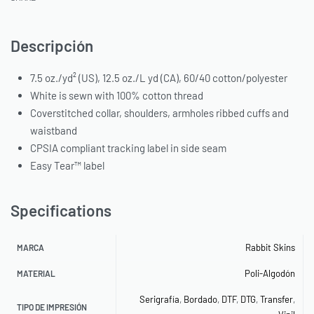
Descripción
7.5 oz./yd² (US), 12.5 oz./L yd (CA), 60/40 cotton/polyester
White is sewn with 100% cotton thread
Coverstitched collar, shoulders, armholes ribbed cuffs and
waistband
CPSIA compliant tracking label in side seam
Easy Tear™ label
Specifications
Rabbit Skins
MARCA
Poli-Algodón
MATERIAL
Serigrafía
,
Bordado
,
DTF
,
DTG
,
Transfer
,
TIPO DE IMPRESIÓN