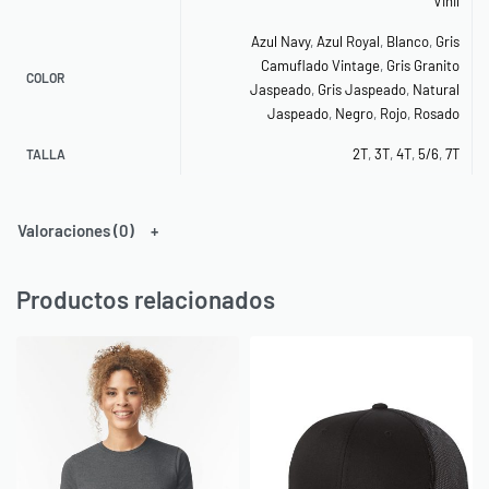
Vinil
Azul Navy
,
Azul Royal
,
Blanco
,
Gris
Camuflado Vintage
,
Gris Granito
COLOR
Jaspeado
,
Gris Jaspeado
,
Natural
Jaspeado
,
Negro
,
Rojo
,
Rosado
2T
,
3T
,
4T
,
5/6
,
7T
TALLA
Valoraciones (0)
Productos relacionados