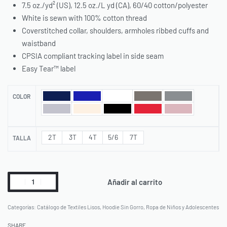
7.5 oz./yd² (US), 12.5 oz./L yd (CA), 60/40 cotton/polyester
White is sewn with 100% cotton thread
Coverstitched collar, shoulders, armholes ribbed cuffs and
waistband
CPSIA compliant tracking label in side seam
Easy Tear™ label
COLOR
2T
3T
4T
5/6
7T
TALLA
Añadir al carrito
Categorías:
Catálogo de Textiles Lisos
,
Hoodie Sin Gorro
,
Ropa de Niños y Adolescentes
SHARE