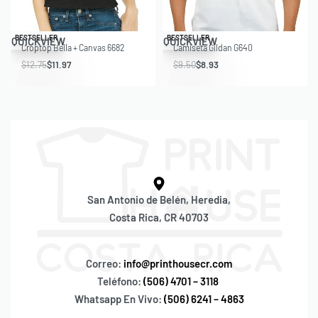
Save $0.78
Save $0.57
BESTSELLER
BESTSELLER
QUICKVIEW
QUICKVIEW
Croptop Bella + Canvas 6682
Camiseta Gildan G640
$
12.75
$
11.97
$
9.50
$
8.93
San Antonio de Belén, Heredia,
Costa Rica, CR 40703
Correo:
info@printhousecr.com
Teléfono:
(506) 4701 – 3118
Whatsapp En Vivo:
(506) 6241 – 4863