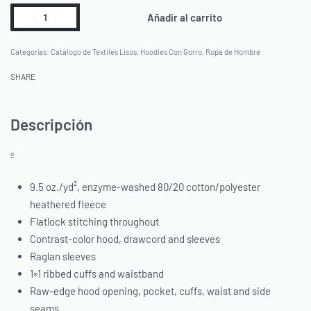
Añadir al carrito
Categorías:
Catálogo de Textiles Lisos
,
Hoodies Con Gorro
,
Ropa de Hombre
SHARE
Descripción
º
9.5 oz./yd², enzyme-washed 80/20 cotton/polyester
heathered fleece
Flatlock stitching throughout
Contrast-color hood, drawcord and sleeves
Raglan sleeves
1×1 ribbed cuffs and waistband
Raw-edge hood opening, pocket, cuffs, waist and side
seams