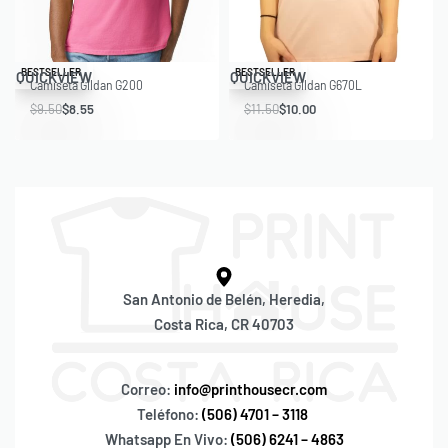
Save $0.95
Save $1.50
BESTSELLER
BESTSELLER
QUICKVIEW
QUICKVIEW
Camiseta Gildan G200
Camiseta Gildan G670L
$
9.50
$
8.55
$
11.50
$
10.00
San Antonio de Belén, Heredia,
Costa Rica, CR 40703
Correo:
info@printhousecr.com
Teléfono:
(506) 4701 – 3118
Whatsapp En Vivo:
(506) 6241 – 4863