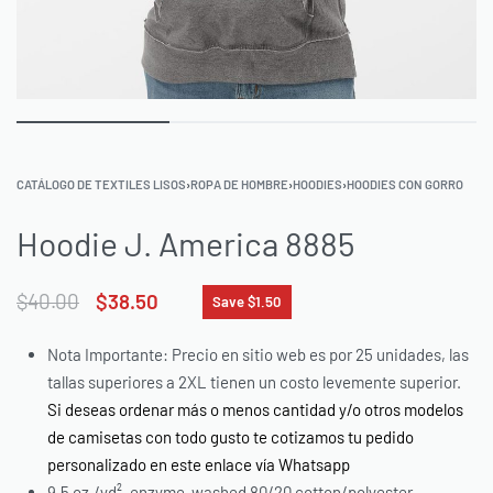
CATÁLOGO DE TEXTILES LISOS
›
ROPA DE HOMBRE
›
HOODIES
›
HOODIES CON GORRO
Hoodie J. America 8885
$
40.00
$
38.50
Save $1.50
Nota Importante: Precio en sitio web es por 25 unidades, las
tallas superiores a 2XL tienen un costo levemente superior.
Si deseas ordenar más o menos cantidad y/o otros modelos
de camisetas con todo gusto te cotizamos tu pedido
personalizado en este enlace vía Whatsapp
9.5 oz./yd², enzyme-washed 80/20 cotton/polyester