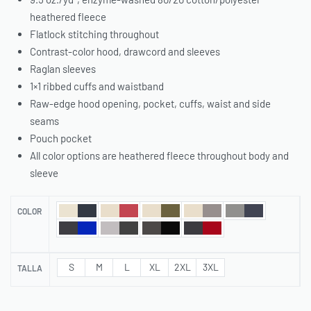
heathered fleece
Flatlock stitching throughout
Contrast-color hood, drawcord and sleeves
Raglan sleeves
1×1 ribbed cuffs and waistband
Raw-edge hood opening, pocket, cuffs, waist and side
seams
Pouch pocket
All color options are heathered fleece throughout body and
sleeve
COLOR
S
M
L
XL
2XL
3XL
TALLA