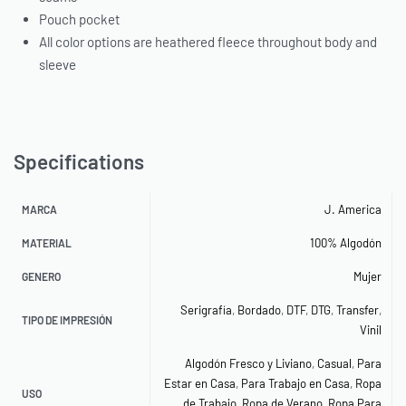
Pouch pocket
All color options are heathered fleece throughout body and
sleeve
Specifications
J. America
MARCA
100% Algodón
MATERIAL
Mujer
GENERO
Serigrafía
,
Bordado
,
DTF
,
DTG
,
Transfer
,
TIPO DE IMPRESIÓN
Vinil
Algodón Fresco y Liviano
,
Casual
,
Para
Estar en Casa
,
Para Trabajo en Casa
,
Ropa
USO
de Trabajo
,
Ropa de Verano
,
Ropa Para