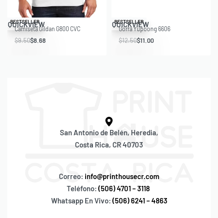
Save $0.82
Save $1.50
BESTSELLER
BESTSELLER
QUICKVIEW
QUICKVIEW
Camiseta Gildan G800 CVC
Gorra Yupoong 6606
$
9.50
$
8.68
$
12.50
$
11.00
San Antonio de Belén, Heredia,
Costa Rica, CR 40703
Correo:
info@printhousecr.com
Teléfono:
(506) 4701 – 3118
Whatsapp En Vivo:
(506) 6241 – 4863