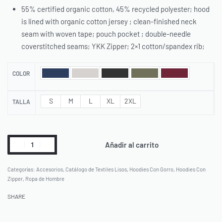
55% certified organic cotton, 45% recycled polyester; hood
is lined with organic cotton jersey ; clean-finished neck
seam with woven tape; pouch pocket ; double-needle
coverstitched seams; YKK Zipper; 2×1 cotton/spandex rib;
COLOR
S
M
L
XL
2XL
TALLA
Añadir al carrito
Categorías:
Accesorios
,
Catálogo de Textiles Lisos
,
Hoodies Con Gorro
,
Hoodies Con
Zipper
,
Ropa de Hombre
SHARE