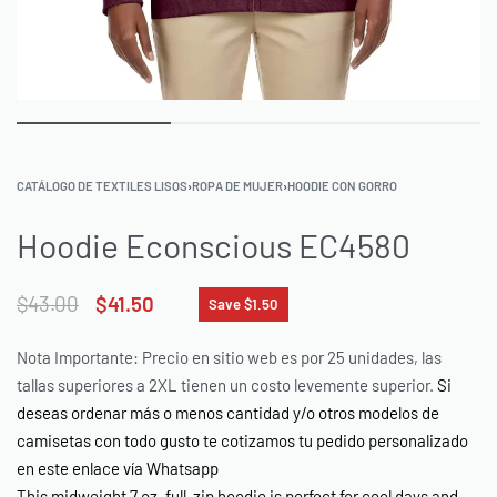
CATÁLOGO DE TEXTILES LISOS
›
ROPA DE MUJER
›
HOODIE CON GORRO
Hoodie Econscious EC4580
$
43.00
$
41.50
Save $1.50
Nota Importante: Precio en sitio web es por 25 unidades, las
tallas superiores a 2XL tienen un costo levemente superior.
Si
deseas ordenar más o menos cantidad y/o otros modelos de
camisetas con todo gusto te cotizamos tu pedido personalizado
en este enlace vía Whatsapp
This midweight 7 oz. full-zip hoodie is perfect for cool days and