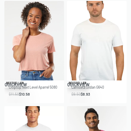
Save $0.92
Save $0.57
BESTSELLER
BESTSELLER
QUICKVIEW
QUICKVIEW
Croptop Next Level Aparrel 5080
Camiseta Gildan G640
$
11.50
$
10.58
$
9.50
$
8.93