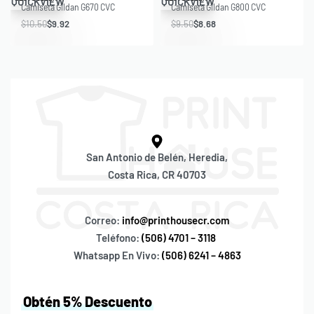
QUICKVIEW
QUICKVIEW
Camiseta Gildan G670 CVC
Camiseta Gildan G800 CVC
$
10.50
$
9.92
$
9.50
$
8.68
San Antonio de Belén, Heredia,
Costa Rica, CR 40703
Correo:
info@printhousecr.com
Teléfono:
(506) 4701 – 3118
Whatsapp En Vivo:
(506) 6241 – 4863
Obtén 5% Descuento