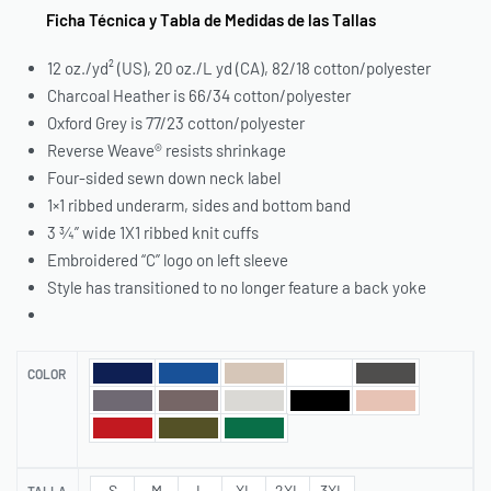
Ficha Técnica y Tabla de Medidas de las Tallas
12 oz./yd² (US), 20 oz./L yd (CA), 82/18 cotton/polyester
Charcoal Heather is 66/34 cotton/polyester
Oxford Grey is 77/23 cotton/polyester
Reverse Weave® resists shrinkage
Four-sided sewn down neck label
1×1 ribbed underarm, sides and bottom band
3 ¾” wide 1X1 ribbed knit cuffs
Embroidered “C” logo on left sleeve
Style has transitioned to no longer feature a back yoke
COLOR
S
M
L
XL
2XL
3XL