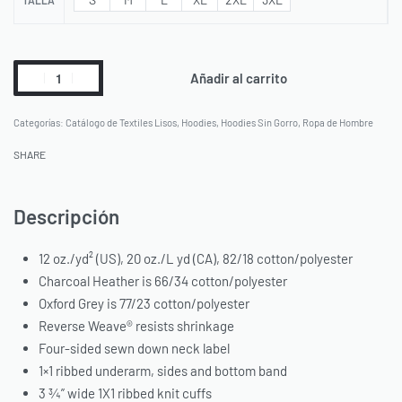
TALLA
Añadir al carrito
Categorías:
Catálogo de Textiles Lisos
,
Hoodies
,
Hoodies Sin Gorro
,
Ropa de Hombre
SHARE
Descripción
12 oz./yd² (US), 20 oz./L yd (CA), 82/18 cotton/polyester
Charcoal Heather is 66/34 cotton/polyester
Oxford Grey is 77/23 cotton/polyester
Reverse Weave® resists shrinkage
Four-sided sewn down neck label
1×1 ribbed underarm, sides and bottom band
3 ¾” wide 1X1 ribbed knit cuffs