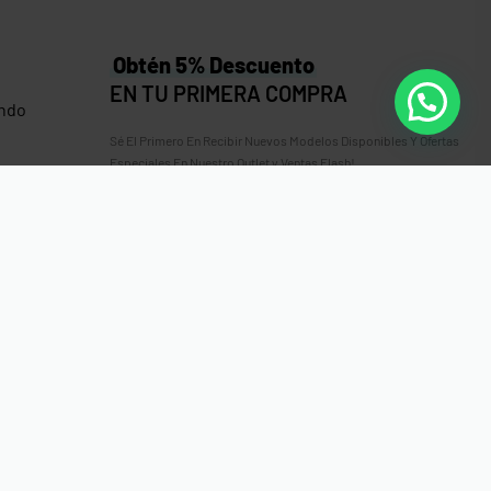
Obtén 5% Descuento
EN TU PRIMERA COMPRA
ndo
Sé El Primero En Recibir Nuevos Modelos Disponibles Y Ofertas
Especiales En Nuestro Outlet y Ventas Flash!
 Gorro
es
erencia Bancaria, Sinpe Móvil, Tarjeta de Débito o