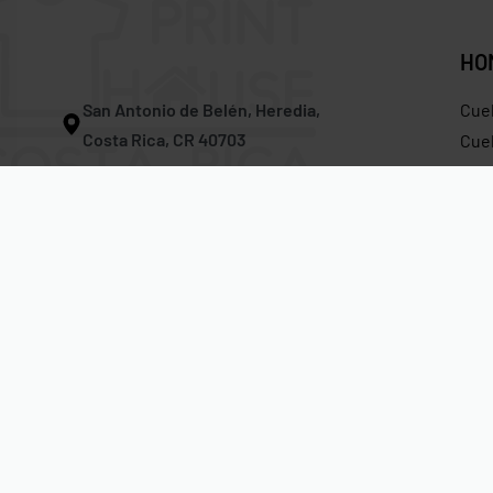
HO
San Antonio de Belén, Heredia,
Cue
Costa Rica, CR 40703
Cuel
Tira
Correo:
info@printhousecr.com
Hoo
Teléfono:
(506) 4701 – 3118
Gor
Whatsapp En Vivo:
(506) 6241 – 4863