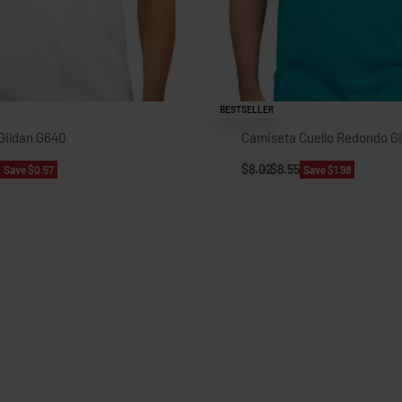
BESTSELLER
Gildan G640
Camiseta Cuello Redondo G
$
8.02
$
8.55
Save $0.57
Save $1.98