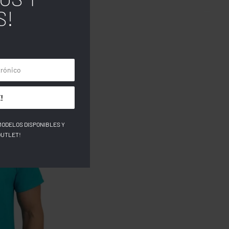
S!
!
MODELOS DISPONIBLES Y
OUTLET!