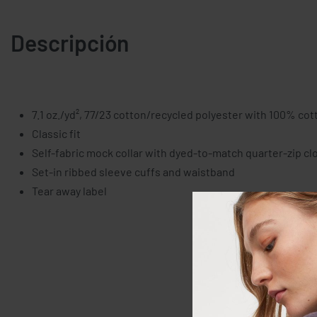
Descripción
7.1 oz./yd², 77/23 cotton/recycled polyester with 100% cot
Classic fit
Self-fabric mock collar with dyed-to-match quarter-zip cl
Set-in ribbed sleeve cuffs and waistband
Tear away label