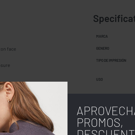
Specifica
MARCA
ton face
GENERO
TIPO DE IMPRESIÓN
osure
USO
COLOR
APROVECH
TALLA
PROMOS,
DESCUENT