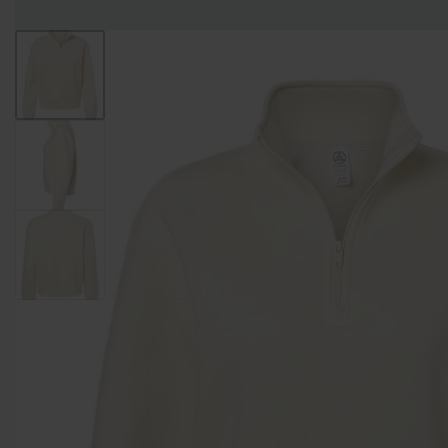
Entregas Inmediatas Para Impresión de Pedidos al detalle en GAM!
Leer Más!
HOMBRES
MUJERES
NIÑOS
CAMISETAS
CAMISETAS
CAMISETAS
CAMISETAS
CUELLO
CUELLO V
DE
MANGA
REDONDO
TIRANTES
LARGA
CAMISETAS CUELLO
CAMISETAS
CAMISETAS DE
REDONDO
CUELLO V
TIRANTES
CAMISETAS
CAMISETAS
CAMISETAS
CAMISETAS
CUELLO
TIPO POLO
DE
MANGA
REDONDO
TIRANTES
LARGA