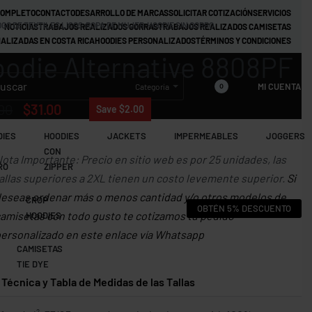
COMPLETO
CONTACTO
DESARROLLO DE MARCAS
SOLICITAR COTIZACIÓN
SERVICIOS
GO DE TEXTILES LISOS
›
ROPA DE MUJER
›
HOODIE SIN GORRO
NOTICIAS
TRABAJOS REALIZADOS GORRAS
TRABAJOS REALIZADOS CAMISETAS
ALIZADAS EN COSTA RICA
HOODIES PERSONALIZADOS
TÉRMINOS Y CONDICIONES
odie Alternative 8808PF
MI CUENTA
Categoría
0
00
$
31.00
Save $2.00
DIES
HOODIES
JACKETS
IMPERMEABLES
JOGGERS
CON
ota Importante: Precio en sitio web es por 25 unidades, las
RO
ZIPPER
allas superiores a 2XL tienen un costo levemente superior.
Si
eseas ordenar más o menos cantidad y/o otros modelos de
CROP
OBTÉN 5% DESCUENTO
amisetas con todo gusto te cotizamos tu pedido
HOODIES
ersonalizado en este enlace vía Whatsapp
CAMISETAS
TIE DYE
 Técnica y Tabla de Medidas de las Tallas