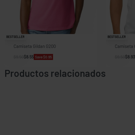
BESTSELLER
BESTSELLER
Camiseta Gildan G200
Camiseta 
$
9.50
$
8.55
$
9.50
$
8.93
Save $0.95
Productos relacionados