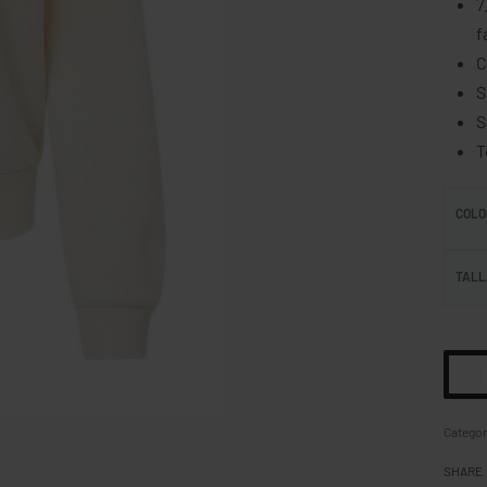
7
f
C
S
S
T
COLO
TALL
Categor
SHARE