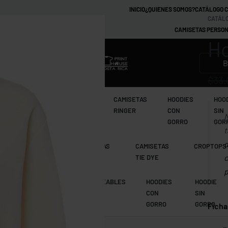
INICIO
¿QUIENES SOMOS?
CATÁLOGO 
CATÁLO
CAMISETAS PERSON
Ho
MARCAS
$
33.
CAMISETAS
CAMISETAS
CAMISETAS
HOODIES
HOO
TIE DYE
RAGLAN
RINGER
CON
SIN
N
GORRO
GOR
t
d
CAMISETAS
CAMISETAS
CAMISETAS
CROPTOPS
c
MANGA LARGA
RAGLAN
TIE DYE
p
CAMISETAS
IMPERMEABLES
HOODIES
HOODIE
RAGLAN
CON
SIN
GORRO
GORRO
Ficha