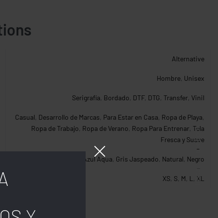
tions
Alternative
Hombre
,
Unisex
Serigrafía
,
Bordado
,
DTF
,
DTG
,
Transfer
,
Vinil
Casual
,
Desarrollo de Marcas
,
Para Estar en Casa
,
Ropa de Playa
,
Ropa de Trabajo
,
Ropa de Verano
,
Ropa Para Entrenar
,
Tela
Facebook
Fresca y Suave
Azul Aqua
,
Gris Jaspeado
,
Natural
,
Negro
Insta.
A
XS
,
S
,
M
,
L
,
XL
Follow us
OS Y