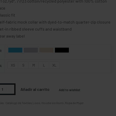
.1 oz./yd², 77/23 cotton/recycled polyester with 100% cotton
ace
lassic fit
elf-fabric mock collar with dyed-to-match quarter-zip closure
et-in ribbed sleeve cuffs and waistband
ear away label
R
XS
S
M
L
XL
A
Añadir al carrito
Add to wishlist
ías:
Catálogo de Textiles Lisos
,
Hoodie sin Gorro
,
Ropa de Mujer