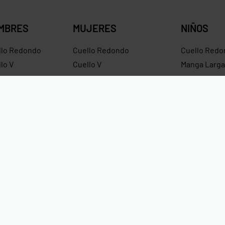
MBRES
MUJERES
NIÑOS
llo Redondo
Cuello Redondo
Cuello Redo
lo V
Cuello V
Manga Larga
ntes
Croptops
Hoodies
dies
Tirantes
Hoodies Sin
ras
Crop Hoodies
Impermeabl
Pagos Seguros Mediante Transf
Crédito y Paypal.