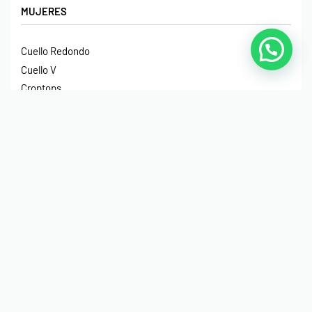
MUJERES
Cuello Redondo
Cuello V
Croptops
Tirantes
Crop Hoodies
NIÑOS
Cuello Redondo
Manga Larga
Hoodies
Hoodies Sin Gorro
Impermeables