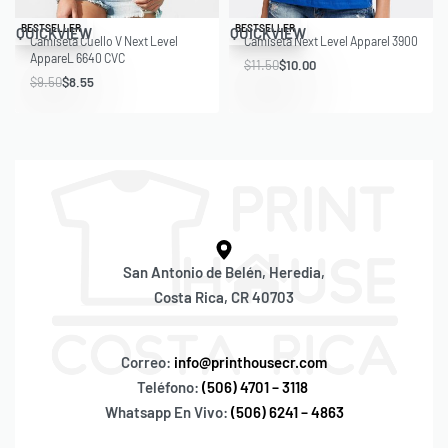
Save $0.95
Save $1.50
BESTSELLER
BESTSELLER
QUICKVIEW
QUICKVIEW
Camiseta Cuello V Next Level
Camiseta Next Level Apparel 3900
AppareL 6640 CVC
$
11.50
$
10.00
$
9.50
$
8.55
San Antonio de Belén, Heredia,
Costa Rica, CR 40703
Correo:
info@printhousecr.com
Teléfono:
(506) 4701 – 3118
Whatsapp En Vivo:
(506) 6241 – 4863