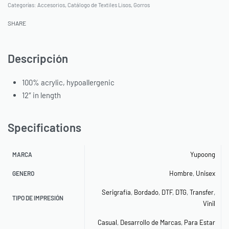
Categorías:
Accesorios
,
Catálogo de Textiles Lisos
,
Gorros
SHARE
Descripción
100% acrylic, hypoallergenic
12″ in length
Specifications
Yupoong
MARCA
Hombre
,
Unisex
GENERO
Serigrafía
,
Bordado
,
DTF
,
DTG
,
Transfer
,
TIPO DE IMPRESIÓN
Vinil
Casual
,
Desarrollo de Marcas
,
Para Estar