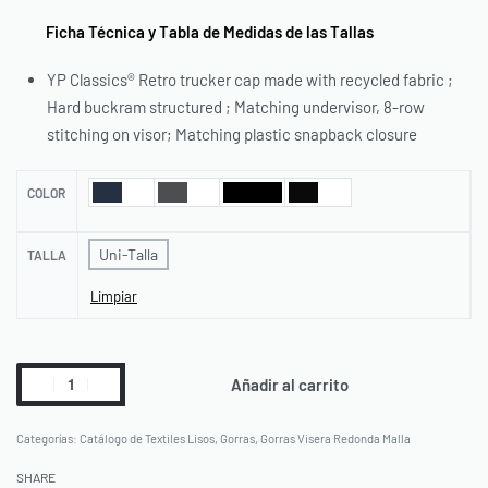
Ficha Técnica y Tabla de Medidas de las Tallas
YP Classics® Retro trucker cap made with recycled fabric ;
Hard buckram structured ; Matching undervisor, 8-row
stitching on visor; Matching plastic snapback closure
COLOR
Uni-Talla
TALLA
Limpiar
Añadir al carrito
Categorías:
Catálogo de Textiles Lisos
,
Gorras
,
Gorras Visera Redonda Malla
SHARE