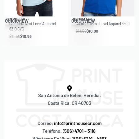
Save $0.92
Save $1.50
BESTSELLER
BESTSELLER
QUICKVIEW
QUICKVIEW
Camiseta Next Level Apparrel
Camiseta Next Level Apparel 3900
6210 CVC
$
11.50
$
10.00
$
11.50
$
10.58
San Antonio de Belén, Heredia,
Costa Rica, CR 40703
Correo:
info@printhousecr.com
Teléfono:
(506) 4701 – 3118
Whatsapp En Vivo:
(506) 6241 – 4863