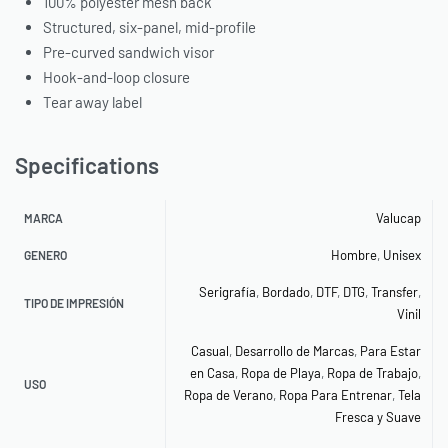
100% polyester mesh back
Structured, six-panel, mid-profile
Pre-curved sandwich visor
Hook-and-loop closure
Tear away label
Specifications
Valucap
MARCA
Hombre
,
Unisex
GENERO
Serigrafía
,
Bordado
,
DTF
,
DTG
,
Transfer
,
TIPO DE IMPRESIÓN
Vinil
Casual
,
Desarrollo de Marcas
,
Para Estar
en Casa
,
Ropa de Playa
,
Ropa de Trabajo
,
USO
Ropa de Verano
,
Ropa Para Entrenar
,
Tela
Fresca y Suave