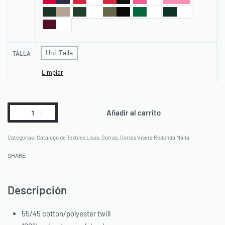
Uni-Talla
TALLA
Limpiar
Añadir al carrito
Categorías:
Catálogo de Textiles Lisos
,
Gorras
,
Gorras Visera Redonda Malla
SHARE
Descripción
55/45 cotton/polyester twill