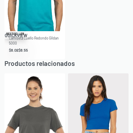
Save $1.98
BESTSELLER
QUICKVIEW
Camiseta Cuello Redondo Gildan
5000
$
8.02
$
8.55
Productos relacionados