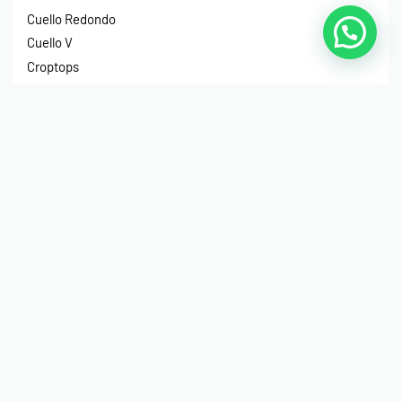
Cuello Redondo
Cuello V
Croptops
Tirantes
Crop Hoodies
NIÑOS
Cuello Redondo
Manga Larga
Hoodies
Hoodies Sin Gorro
Impermeables
© Print House Costa Rica 2023. Todos Los Derechos
Reservados.