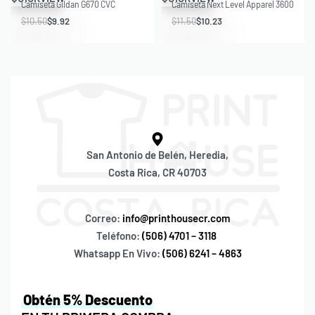
Camiseta Gildan G670 CVC
Camiseta Next Level Apparel 3600
$
10.50
$
9.92
$
11.50
$
10.23
San Antonio de Belén, Heredia,
Costa Rica, CR 40703
Correo:
info@printhousecr.com
Teléfono:
(506) 4701 – 3118
Whatsapp En Vivo:
(506) 6241 – 4863
Obtén 5% Descuento