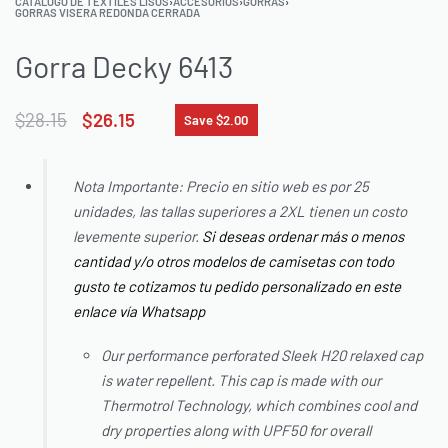
CATÁLOGO DE TEXTILES LISOS
›
ACCESORIOS
›
GORRAS
›
GORRAS VISERA REDONDA CERRADA
Gorra Decky 6413
$
28.15
$
26.15
Save $2.00
Nota Importante: Precio en sitio web es por 25
unidades, las tallas superiores a 2XL tienen un costo
levemente superior.
Si deseas ordenar más o menos
cantidad y/o otros modelos de camisetas con todo
gusto te cotizamos tu pedido personalizado en este
enlace vía Whatsapp
Our performance perforated Sleek H20 relaxed cap
is water repellent. This cap is made with our
Thermotrol Technology, which combines cool and
dry properties along with UPF50 for overall