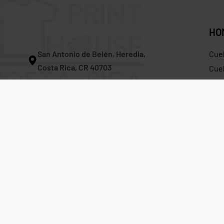
HO
San Antonio de Belén, Heredia,
Cue
Costa Rica, CR 40703
Cuel
Tira
Correo:
info@printhousecr.com
Hoo
Teléfono:
(506) 4701 – 3118
Gor
Whatsapp En Vivo:
(506) 6241 – 4863