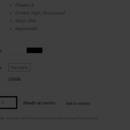
Panels: 6
Crown: High; Structured
Visor: Flat
Importedd
R
Ajustable
A
Limpiar
Añadir al carrito
Add to wishlist
ías:
Catálogo de Textiles Lisos
,
Gorras
,
Gorras Visera Plana Cerrada