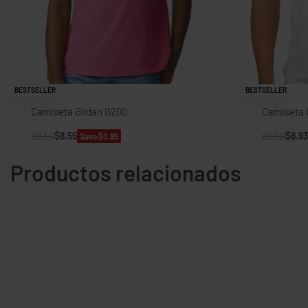
BESTSELLER
BESTSELLER
Camiseta Gildan G200
Camiseta 
$
9.50
$
8.55
$
9.50
$
8.93
Save $0.95
Productos relacionados