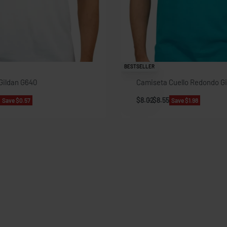
BESTSELLER
Gildan G640
Camiseta Cuello Redondo G
$
8.02
$
8.55
Save $0.57
Save $1.98