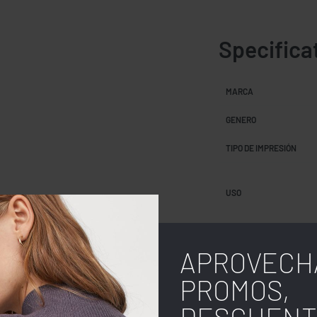
Specifica
MARCA
GENERO
TIPO DE IMPRESIÓN
USO
COLOR
APROVECH
TALLA
PROMOS,