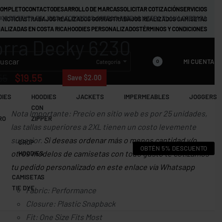
COMPLETO
CONTACTO
DESARROLLO DE MARCAS
SOLICITAR COTIZACIÓN
SERVICIOS
GO DE TEXTILES LISOS
›
ACCESORIOS
›
GORRAS
›
GORRAS VISERA PLANA CERRADA
NOTICIAS
TRABAJOS REALIZADOS GORRAS
TRABAJOS REALIZADOS CAMISETAS
ALIZADAS EN COSTA RICA
HOODIES PERSONALIZADOS
TÉRMINOS Y CONDICIONES
rra Decky 6230
MI CUENTA
Categoría
0
55
$
19.55
Save $2.00
DIES
HOODIES
JACKETS
IMPERMEABLES
JOGGERS
CON
Nota Importante: Precio en sitio web es por 25 unidades,
RO
ZIPPER
las tallas superiores a 2XL tienen un costo levemente
superior.
Si deseas ordenar más o menos cantidad y/o
CROP
OBTÉN 5% DESCUENTO
otros modelos de camisetas con todo gusto te cotizamos
HOODIES
tu pedido personalizado en este enlace vía Whatsapp
CAMISETAS
TIE DYE
Fabric: Performance
Closure: Plastic Snapback
Fit: One Size Fits Most