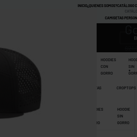
INICIO
¿QUIENES SOMOS?
CATÁLOGO 
CATÁLO
CAMISETAS PERSON
Go
MARCAS
$
21.
CAMISETAS
CAMISETAS
CAMISETAS
HOODIES
HOO
TIE DYE
RAGLAN
RINGER
CON
SIN
GORRO
GOR
CAMISETAS
CAMISETAS
CAMISETAS
CROPTOPS
MANGA LARGA
RAGLAN
TIE DYE
CAMISETAS
IMPERMEABLES
HOODIES
HOODIE
RAGLAN
CON
SIN
GORRO
GORRO