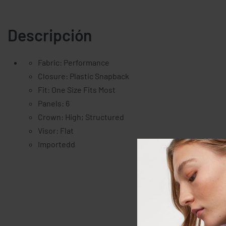
Descripción
Fabric: Performance
Closure: Plastic Snapback
Fit: One Size Fits Most
Panels: 6
Crown: High; Structured
Visor: Flat
Importedd