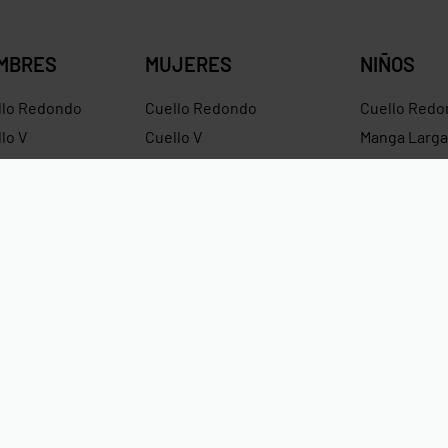
MBRES
MUJERES
NIÑOS
llo Redondo
Cuello Redondo
Cuello Redo
lo V
Cuello V
Manga Larga
ntes
Croptops
Hoodies
dies
Tirantes
Hoodies Sin
ras
Crop Hoodies
Impermeabl
Pagos Seguros Mediante Transf
Crédito y Paypal.