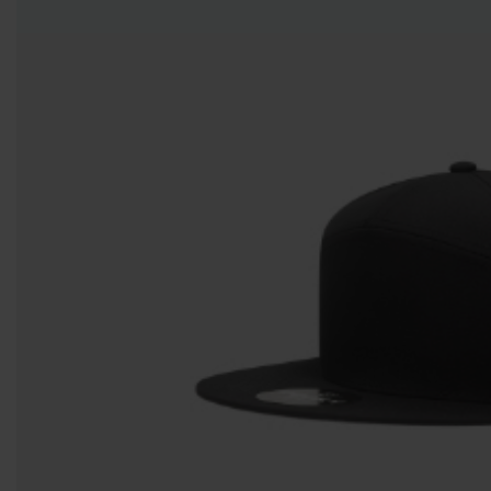
Entregas Inmediatas Para Impresión de Pedidos al detalle en GAM!
Leer Más!
HOMBRES
MUJERES
NIÑOS
CAMISETAS
CAMISETAS
CAMISETAS
CAMISETAS
CUELLO
CUELLO V
DE
MANGA
REDONDO
TIRANTES
LARGA
CAMISETAS CUELLO
CAMISETAS
CAMISETAS DE
REDONDO
CUELLO V
TIRANTES
CAMISETAS
CAMISETAS
CAMISETAS
CAMISETAS
CUELLO
TIPO POLO
DE
MANGA
REDONDO
TIRANTES
LARGA