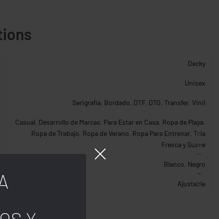
tions
Decky
Unisex
Serigrafía
,
Bordado
,
DTF
,
DTG
,
Transfer
,
Vinil
Casual
,
Desarrollo de Marcas
,
Para Estar en Casa
,
Ropa de Playa
,
Facebook
Ropa de Trabajo
,
Ropa de Verano
,
Ropa Para Entrenar
,
Tela
Fresca y Suave
Blanco
,
Negro
Insta.
A
Ajustable
Follow us