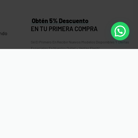
Obtén 5% Descuento
EN TU PRIMERA COMPRA
ndo
Sé El Primero En Recibir Nuevos Modelos Disponibles Y Ofertas
Especiales En Nuestro Outlet y Ventas Flash!
 Gorro
es
erencia Bancaria, Sinpe Móvil, Tarjeta de Débito o