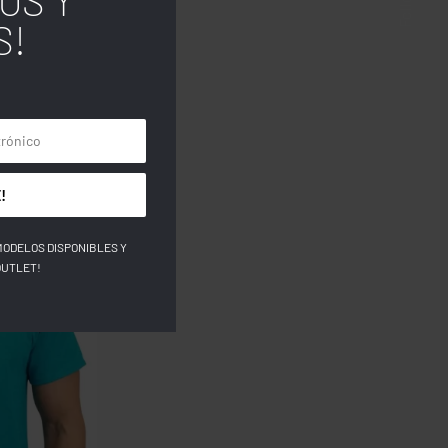
OS Y
S!
!
MODELOS DISPONIBLES Y
OUTLET!