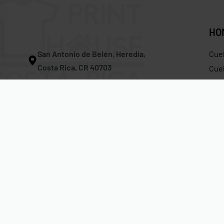
HO
San Antonio de Belén, Heredia,
Cue
Costa Rica, CR 40703
Cuel
Tira
Correo:
info@printhousecr.com
Hoo
Teléfono:
(506) 4701 – 3118
Gor
Whatsapp En Vivo:
(506) 6241 – 4863