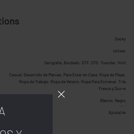
tions
Decky
Unisex
Serigrafía
,
Bordado
,
DTF
,
DTG
,
Transfer
,
Vinil
Casual
,
Desarrollo de Marcas
,
Para Estar en Casa
,
Ropa de Playa
,
Facebook
Ropa de Trabajo
,
Ropa de Verano
,
Ropa Para Entrenar
,
Tela
Fresca y Suave
Blanco
,
Negro
Insta.
A
Ajustable
Follow us