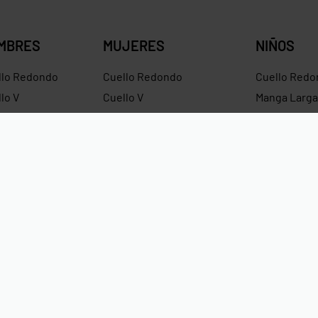
MBRES
MUJERES
NIÑOS
llo Redondo
Cuello Redondo
Cuello Redo
lo V
Cuello V
Manga Larga
ntes
Croptops
Hoodies
dies
Tirantes
Hoodies Sin
ras
Crop Hoodies
Impermeabl
Pagos Seguros Mediante Transf
Crédito y Paypal.