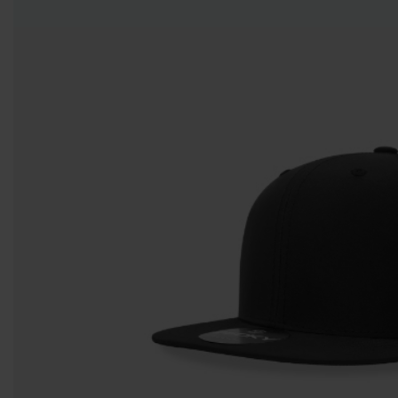
Entregas Inmediatas Para Impresión de Pedidos al detalle en GAM!
Leer Más!
HOMBRES
MUJERES
NIÑOS
CAMISETAS
CAMISETAS
CAMISETAS
CAMISETAS
CUELLO
CUELLO V
DE
MANGA
REDONDO
TIRANTES
LARGA
CAMISETAS CUELLO
CAMISETAS
CAMISETAS DE
REDONDO
CUELLO V
TIRANTES
CAMISETAS
CAMISETAS
CAMISETAS
CAMISETAS
CUELLO
TIPO POLO
DE
MANGA
REDONDO
TIRANTES
LARGA