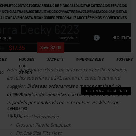
COMPLETO
CONTACTO
DESARROLLO DE MARCAS
SOLICITAR COTIZACIÓN
SERVICIOS
GO DE TEXTILES LISOS
›
ACCESORIOS
›
GORRAS
›
GORRAS VISERA PLANA CERRADA
NOTICIAS
TRABAJOS REALIZADOS GORRAS
TRABAJOS REALIZADOS CAMISETAS
ALIZADAS EN COSTA RICA
HOODIES PERSONALIZADOS
TÉRMINOS Y CONDICIONES
rra Decky 6223
MI CUENTA
Categoría
0
35
$
17.35
Save $2.00
DIES
HOODIES
JACKETS
IMPERMEABLES
JOGGERS
CON
Nota Importante: Precio en sitio web es por 25 unidades,
RO
ZIPPER
las tallas superiores a 2XL tienen un costo levemente
superior.
Si deseas ordenar más o menos cantidad y/o
CROP
OBTÉN 5% DESCUENTO
otros modelos de camisetas con todo gusto te cotizamos
HOODIES
tu pedido personalizado en este enlace vía Whatsapp
CAMISETAS
TIE DYE
Fabric: Performance
Closure: Plastic Snapback
Fit:One Size Fits Most