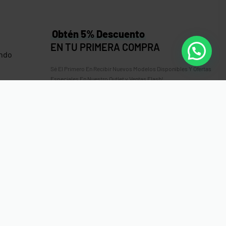
Obtén 5% Descuento
EN TU PRIMERA COMPRA
ndo
Sé El Primero En Recibir Nuevos Modelos Disponibles Y Ofertas
Especiales En Nuestro Outlet y Ventas Flash!
 Gorro
es
erencia Bancaria, Sinpe Móvil, Tarjeta de Débito o