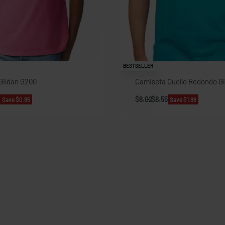
BESTSELLER
Gildan G200
Camiseta Cuello Redondo G
$
8.02
$
8.55
Save $0.95
Save $1.98