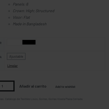
Panels: 6
Crown: High; Structured
Visor: Flat
Made in Bangladesh
R
Ajustable
A
Limpiar
Añadir al carrito
Add to wishlist
ías:
Catálogo de Textiles Lisos
,
Gorras
,
Gorras Visera Plana Cerrada