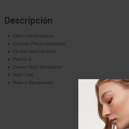
Descripción
Fabric: Performance
Closure: Plastic Snapback
Fit:One Size Fits Most
Panels: 6
Crown: High; Structured
Visor: Flat
Made in Bangladesh