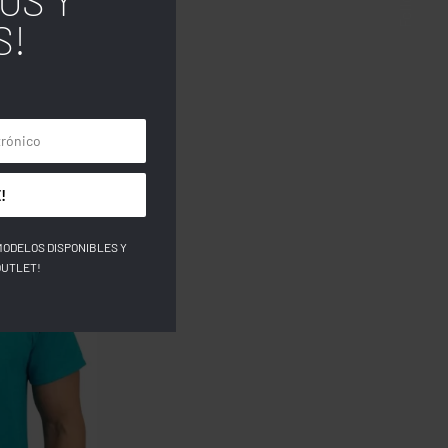
OS Y
S!
!
MODELOS DISPONIBLES Y
OUTLET!