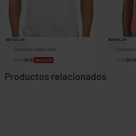
BESTSELLER
BESTSELLER
Camiseta Gildan G640
Camiseta 
$
9.50
$
8.93
$
9.50
$
8.55
Save $0.57
Productos relacionados