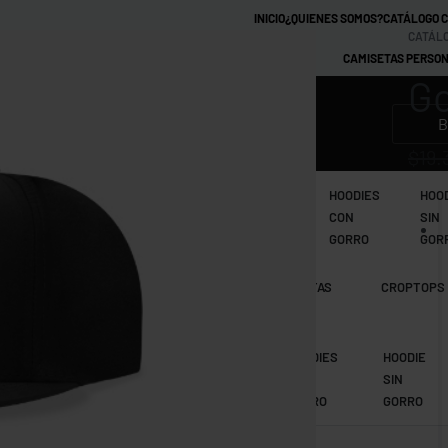
INICIO
¿QUIENES SOMOS?
CATÁLOGO 
CATÁLO
CAMISETAS PERSON
Go
MARCAS
$
19.
CAMISETAS
CAMISETAS
CAMISETAS
HOODIES
HOO
TIE DYE
RAGLAN
RINGER
CON
SIN
GORRO
GOR
CAMISETAS
CAMISETAS
CAMISETAS
CROPTOPS
MANGA LARGA
RAGLAN
TIE DYE
CAMISETAS
IMPERMEABLES
HOODIES
HOODIE
RAGLAN
CON
SIN
GORRO
GORRO