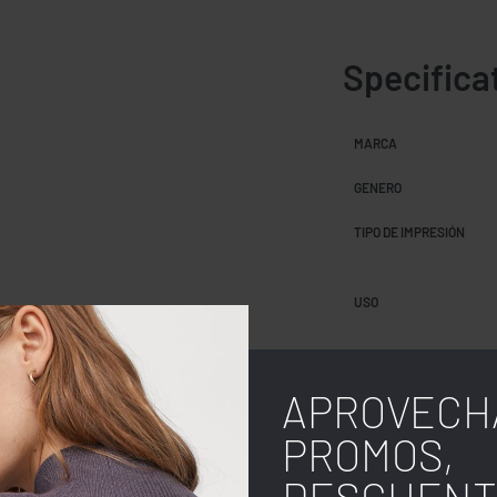
Specifica
MARCA
GENERO
TIPO DE IMPRESIÓN
USO
COLOR
APROVECH
TALLA
PROMOS,