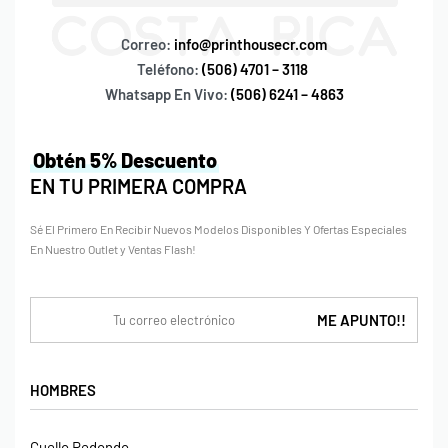
Correo:
info@printhousecr.com
Teléfono:
(506) 4701 – 3118
Whatsapp En Vivo:
(506) 6241 – 4863
Obtén 5% Descuento
EN TU PRIMERA COMPRA
Sé El Primero En Recibir Nuevos Modelos Disponibles Y Ofertas Especiales
En Nuestro Outlet y Ventas Flash!
HOMBRES
Cuello Redondo