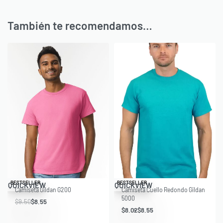
También te recomendamos…
Save $0.95
Save $1.98
BESTSELLER
BESTSELLER
QUICKVIEW
QUICKVIEW
Camiseta Gildan G200
Camiseta Cuello Redondo Gildan
5000
$
9.50
$
8.55
$
8.02
$
8.55