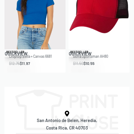
Save $0.78
Save $0.95
BESTSELLER
BESTSELLER
QUICKVIEW
QUICKVIEW
Croptop Bella + Canvas 6681
Gorra Sportsman AH80
$
12.75
$
11.97
$
11.50
$
10.55
San Antonio de Belén, Heredia,
Costa Rica, CR 40703