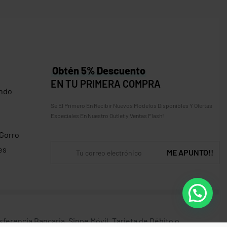
Obtén 5% Descuento
EN TU PRIMERA COMPRA
ndo
Sé El Primero En Recibir Nuevos Modelos Disponibles Y Ofertas
Especiales En Nuestro Outlet y Ventas Flash!
 Gorro
es
erencia Bancaria, Sinpe Móvil, Tarjeta de Débito o