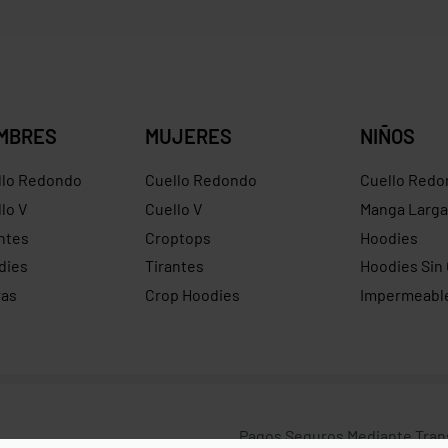
MBRES
MUJERES
NIÑOS
llo Redondo
Cuello Redondo
Cuello Redo
lo V
Cuello V
Manga Larga
ntes
Croptops
Hoodies
dies
Tirantes
Hoodies Sin
ras
Crop Hoodies
Impermeabl
Pagos Seguros Mediante Transf