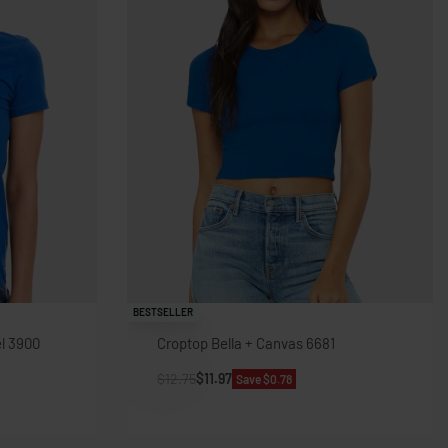
BESTSELLER
l 3900
Croptop Bella + Canvas 6681
$
12.75
$
11.97
Save $0.78