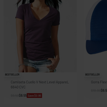
BESTSELLER
BESTSELLER
Camiseta Cuello V Next Level AppareL
Gorra Flex
6640 CVC
$
10.00
$
6.
$
9.50
$
8.55
Save $0.95