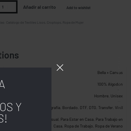
Añadir al carrito
Add to wishlist
ías:
Catálogo de Textiles Lisos
,
Croptops
,
Ropa de Mujer
tions
Facebook
Bella + Canvas
A
Insta.
100% Algodón
Hombre
,
Unisex
OS Y
Follow us
Serigrafía
,
Bordado
,
DTF
,
DTG
,
Transfer
,
Vinil
S!
Algodón Resistente
,
Casual
,
Para Estar en Casa
,
Para Trabajo en
Casa
,
Ropa de Trabajo
,
Ropa de Verano