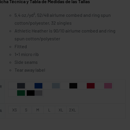
 Técnica y Tabla de Medidas de las Tallas
5.4 oz./yd², 52/48 airlume combed and ring spun
cotton/polyester, 32 singles
Athletic Heather is 90/10 airlume combed and ring
spun cotton/polyester
Fitted
1×1 micro rib
Side seams
Tear away label
R
XS
S
M
L
XL
2XL
A