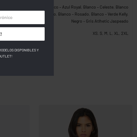
Blanco – Azul Navy
,
Blanco – Azul Royal
,
Blanco – Celeste
,
Blanco
– Negro
,
Blanco – Rojo
,
Blanco – Rosado
,
Blanco – Verde Kelly
,
Negro – Gris Atlhetic Jaspeado
XS
,
S
,
M
,
L
,
XL
,
2XL
!
MODELOS DISPONIBLES Y
OUTLET!