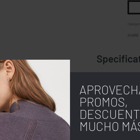
Categor
SHARE
Specifica
lyester, 32 singles
MARCA
otton/polyester
APROVECH
MATERIAL
PROMOS,
GENERO
DESCUENT
TIPO DE IMPRESIÓN
MUCHO MÁ
USO