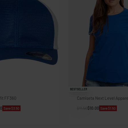
BESTSELLER
fit FF360
Camiseta Next Level Appare
50
$
11.50
$
10.00
Save $3.50
Save $1.50