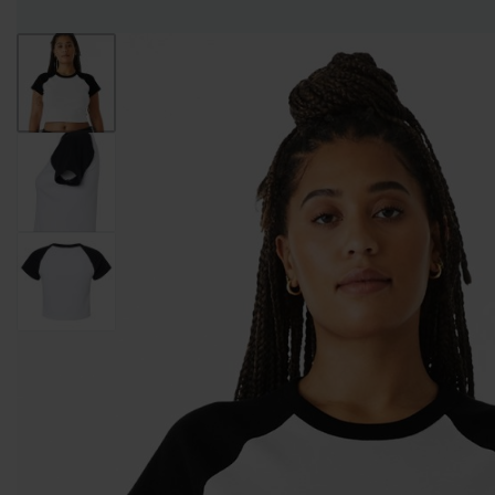
Entregas Inmediatas Para Impresión de Pedidos al detalle en GAM!
Leer Más!
HOMBRES
MUJERES
NIÑOS
CAMISETAS
CAMISETAS
CAMISETAS
CAMISETAS
CUELLO
CUELLO V
DE
MANGA
REDONDO
TIRANTES
LARGA
CAMISETAS CUELLO
CAMISETAS
CAMISETAS DE
REDONDO
CUELLO V
TIRANTES
CAMISETAS
CAMISETAS
CAMISETAS
CAMISETAS
CUELLO
TIPO POLO
DE
MANGA
REDONDO
TIRANTES
LARGA