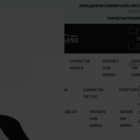
INICIO
¿QUIENES SOMOS?
CATÁLOGO 
CATÁLO
CAMISETAS PERSON
Cr
MARCAS
Ca
CAMISETAS
CAMISETAS
CAMISETAS
HOODIES
HOO
$
16.
TIE DYE
RAGLAN
RINGER
CON
SIN
GORRO
GOR
N
CAMISETAS
CAMISETAS
CAMISETAS
CROPTOPS
t
MANGA LARGA
RAGLAN
TIE DYE
d
c
CAMISETAS
IMPERMEABLES
HOODIES
HOODIE
RAGLAN
CON
SIN
p
GORRO
GORRO