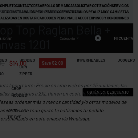
COMPLETO
CONTACTO
DESARROLLO DE MARCAS
SOLICITAR COTIZACIÓN
SERVICIOS
GO DE TEXTILES LISOS
›
ROPA DE MUJER
›
CROPTOPS
NOTICIAS
TRABAJOS REALIZADOS GORRAS
TRABAJOS REALIZADOS CAMISETAS
ALIZADAS EN COSTA RICA
HOODIES PERSONALIZADOS
TÉRMINOS Y CONDICIONES
op Top Raglan Bella +
MI CUENTA
Categoría
0
nvas 1201
DIES
HOODIES
JACKETS
IMPERMEABLES
JOGGERS
00
$
14.00
Save $2.00
CON
RO
ZIPPER
ota Importante: Precio en sitio web es por 25 unidades, las
CROP
OBTÉN 5% DESCUENTO
allas superiores a 2XL tienen un costo levemente superior.
Si
HOODIES
eseas ordenar más o menos cantidad y/o otros modelos de
amisetas con todo gusto te cotizamos tu pedido
CAMISETAS
TIE DYE
ersonalizado en este enlace vía Whatsapp