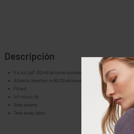
Descripción
5.4 oz./yd², 52/48 airlume combed and ring spun cotton/po
Athletic Heather is 90/10 airlume combed and ring spun c
Fitted
1×1 micro rib
Side seams
Tear away label