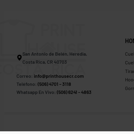
HO
San Antonio de Belén, Heredia,
Cue
Costa Rica, CR 40703
Cuel
Tira
Correo:
info@printhousecr.com
Hoo
Teléfono:
(506) 4701 – 3118
Gor
Whatsapp En Vivo:
(506) 6241 – 4863