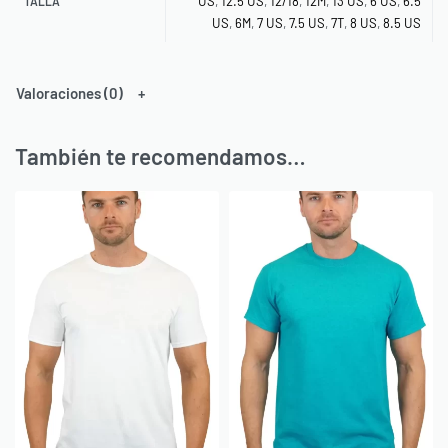
US
,
12.5 US
,
12/18
,
12M
,
13 US
,
6 US
,
6.5
TALLA
US
,
6M
,
7 US
,
7.5 US
,
7T
,
8 US
,
8.5 US
Valoraciones (0)
También te recomendamos…