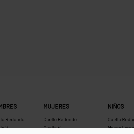
BESTSELLER
Gildan G640L
Croptop Next Level Aparrel 
37
$
11.50
$
10.58
Save $1.13
Save $0.92
MBRES
MUJERES
NIÑOS
llo Redondo
Cuello Redondo
Cuello Redo
lo V
Cuello V
Manga Larga