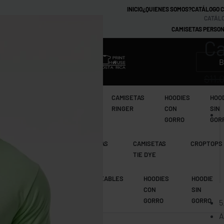
INICIO
¿QUIENES SOMOS?
CATÁLOGO 
CATÁLO
CAMISETAS PERSON
Ca
MARCAS
$
11.
CAMISETAS
CAMISETAS
CAMISETAS
HOODIES
HOO
TIE DYE
RAGLAN
RINGER
CON
SIN
GORRO
GOR
CAMISETAS
CAMISETAS
CAMISETAS
CROPTOPS
MANGA LARGA
RAGLAN
TIE DYE
CAMISETAS
IMPERMEABLES
HOODIES
HOODIE
RAGLAN
CON
SIN
GORRO
GORRO
5
A