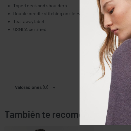
Taped neck and shoulders
Double needle stitching on sleeves and bottom hem
Tear away label
USMCA certified
Valoraciones (0)
También te recomendamos…