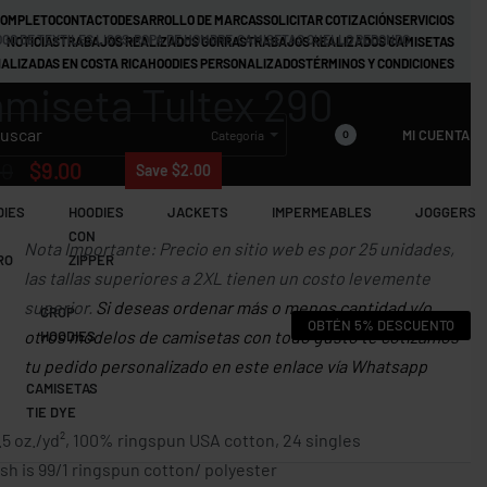
COMPLETO
CONTACTO
DESARROLLO DE MARCAS
SOLICITAR COTIZACIÓN
SERVICIOS
GO DE TEXTILES LISOS
›
ROPA DE HOMBRE
›
CAMISETAS CUELLO REDONDO
NOTICIAS
TRABAJOS REALIZADOS GORRAS
TRABAJOS REALIZADOS CAMISETAS
ALIZADAS EN COSTA RICA
HOODIES PERSONALIZADOS
TÉRMINOS Y CONDICIONES
miseta Tultex 290
MI CUENTA
Categoría
0
00
$
9.00
Save $2.00
DIES
HOODIES
JACKETS
IMPERMEABLES
JOGGERS
CON
Nota Importante: Precio en sitio web es por 25 unidades,
RO
ZIPPER
las tallas superiores a 2XL tienen un costo levemente
superior.
Si deseas ordenar más o menos cantidad y/o
CROP
OBTÉN 5% DESCUENTO
otros modelos de camisetas con todo gusto te cotizamos
HOODIES
tu pedido personalizado en este enlace vía Whatsapp
CAMISETAS
TIE DYE
.5 oz./yd², 100% ringspun USA cotton, 24 singles
sh is 99/1 ringspun cotton/ polyester