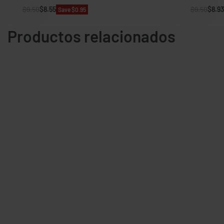
$
9.50
$
8.55
$
9.50
$
8.93
Save $0.95
Productos relacionados