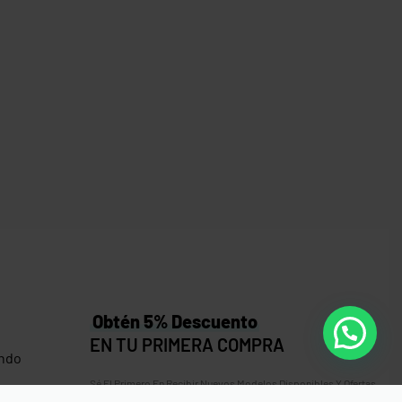
BESTSELLER
5080
Camiseta Next Level Apparrel 6210
CVC
$
11.50
$
10.58
Save $0.92
Obtén 5% Descuento
EN TU PRIMERA COMPRA
ndo
Sé El Primero En Recibir Nuevos Modelos Disponibles Y Ofertas
Especiales En Nuestro Outlet y Ventas Flash!