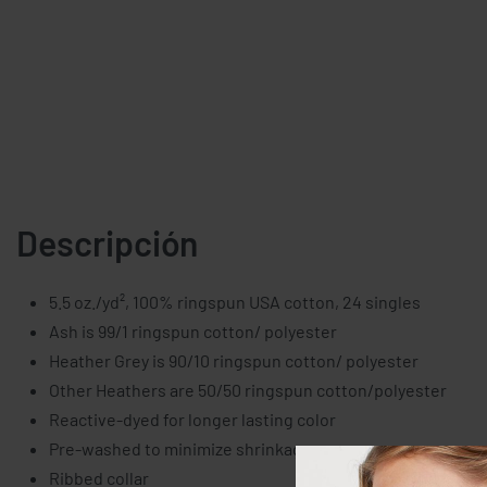
Descripción
5.5 oz./yd², 100% ringspun USA cotton, 24 singles
Ash is 99/1 ringspun cotton/ polyester
Heather Grey is 90/10 ringspun cotton/ polyester
Other Heathers are 50/50 ringspun cotton/polyester
Reactive-dyed for longer lasting color
Pre-washed to minimize shrinkage
Ribbed collar