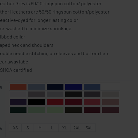
eather Grey is 90/10 ringspun cotton/ polyester
ther Heathers are 50/50 ringspun cotton/polyester
eactive-dyed for longer lasting color
re-washed to minimize shrinkage
ibbed collar
aped neck and shoulders
ouble needle stitching on sleeves and bottom hem
ear away label
SMCA certified
R
XS
S
M
L
XL
2XL
3XL
A