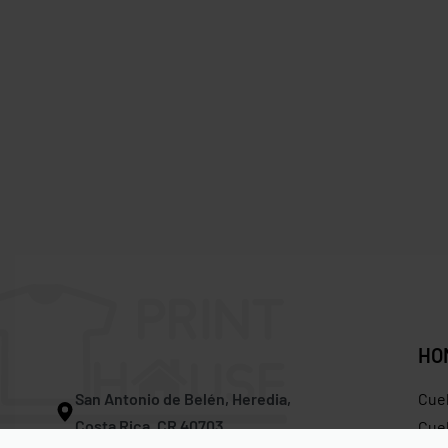
BESTSELLER
BESTSELLER
Croptop Bella + Canvas 6682
Camiseta 
$
12.75
$
11.97
$
10.50
$
9.
Save $0.78
HO
San Antonio de Belén, Heredia,
Cue
Costa Rica, CR 40703
Cuel