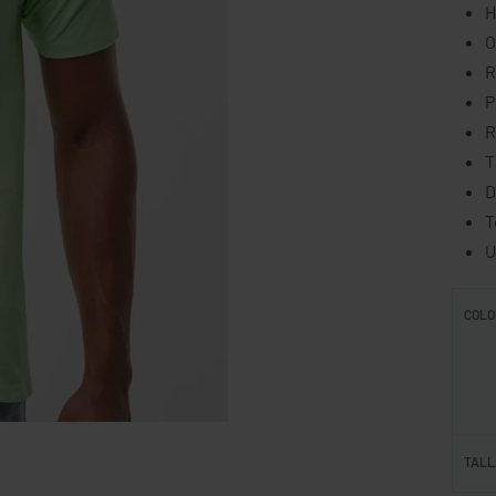
H
O
R
P
R
T
D
T
U
COLO
TALL