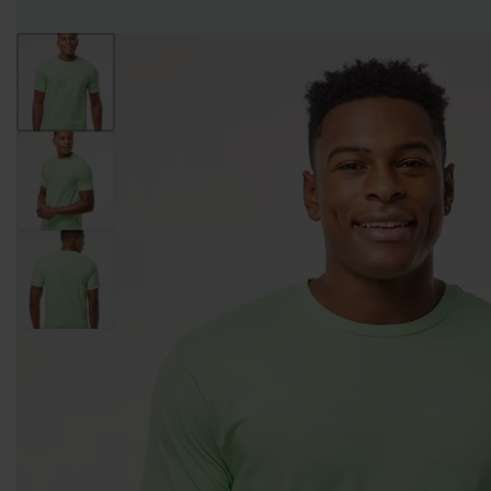
Entregas Inmediatas Para Impresión de Pedidos al detalle en GAM!
Leer Más!
HOMBRES
MUJERES
NIÑOS
CAMISETAS
CAMISETAS
CAMISETAS
CAMISETAS
CUELLO
CUELLO V
DE
MANGA
REDONDO
TIRANTES
LARGA
CAMISETAS CUELLO
CAMISETAS
CAMISETAS DE
REDONDO
CUELLO V
TIRANTES
CAMISETAS
CAMISETAS
CAMISETAS
CAMISETAS
CUELLO
TIPO POLO
DE
MANGA
REDONDO
TIRANTES
LARGA