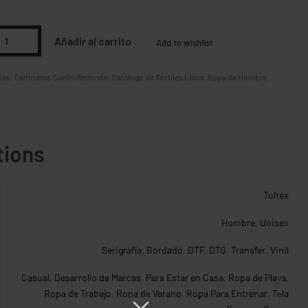
Añadir al carrito
Add to wishlist
ías:
Camisetas Cuello Redondo
,
Catálogo de Textiles Lisos
,
Ropa de Hombre
tions
Tultex
Hombre
,
Unisex
Serigrafía
,
Bordado
,
DTF
,
DTG
,
Transfer
,
Vinil
Facebook
Casual
,
Desarrollo de Marcas
,
Para Estar en Casa
,
Ropa de Playa
,
Ropa de Trabajo
,
Ropa de Verano
,
Ropa Para Entrenar
,
Tela