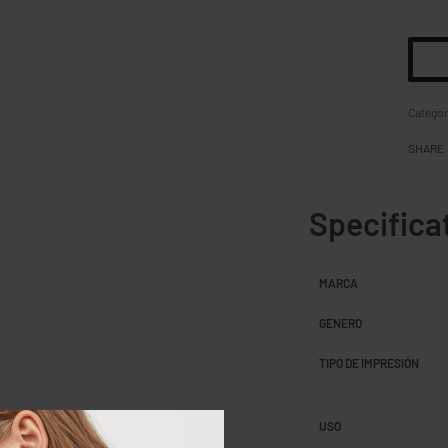
Categor
SHARE
Specifica
MARCA
GENERO
TIPO DE IMPRESIÓN
USO