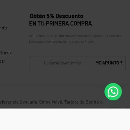
Obtén 5% Descuento
EN TU PRIMERA COMPRA
ndo
Sé El Primero En Recibir Nuevos Modelos Disponibles Y Ofertas
Especiales En Nuestro Outlet y Ventas Flash!
 Gorro
es
erencia Bancaria, Sinpe Móvil, Tarjeta de Débito o