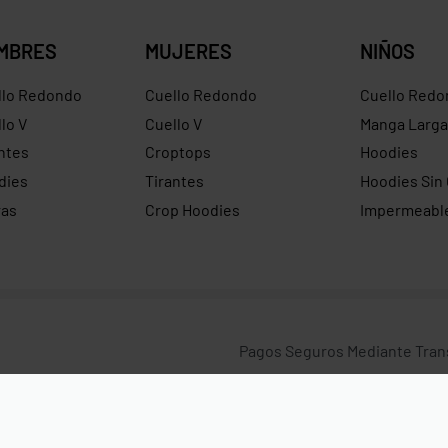
MBRES
MUJERES
NIÑOS
llo Redondo
Cuello Redondo
Cuello Redo
lo V
Cuello V
Manga Larga
ntes
Croptops
Hoodies
dies
Tirantes
Hoodies Sin
ras
Crop Hoodies
Impermeabl
Pagos Seguros Mediante Transf
Crédito y Paypal.