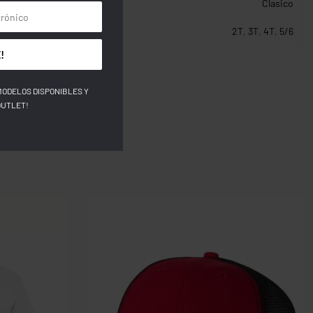
Clasico
2T
,
3T
,
4T
,
5/6
!
MODELOS DISPONIBLES Y
OUTLET!