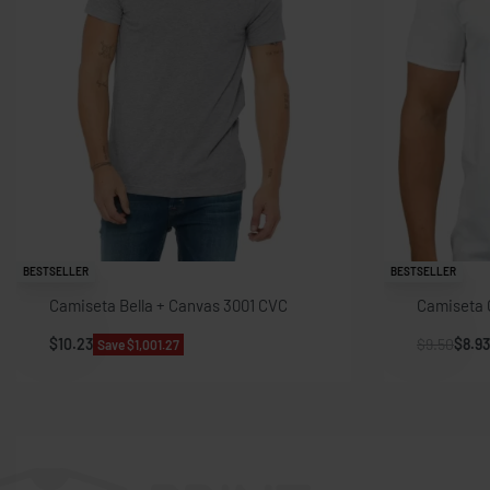
BESTSELLER
BESTSELLER
Camiseta Bella + Canvas 3001 CVC
Camiseta 
$
10.23
$
9.50
$
8.93
Save $1,001.27