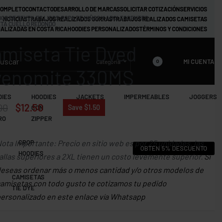
COMPLETO
CONTACTO
DESARROLLO DE MARCAS
SOLICITAR COTIZACIÓN
SERVICIOS
GO DE TEXTILES LISOS
›
ROPA DE NIÑOS Y ADOLESCENTES
›
NOTICIAS
TRABAJOS REALIZADOS GORRAS
TRABAJOS REALIZADOS CAMISETAS
TA CUELLO REDONDO
ALIZADAS EN COSTA RICA
HOODIES PERSONALIZADOS
TÉRMINOS Y CONDICIONES
miseta Tie Dyed
MI CUENTA
Categoría
0
yenomite 330MS
DIES
HOODIES
JACKETS
IMPERMEABLES
JOGGERS
00
$
12.50
Save $1.50
CON
RO
ZIPPER
ota Importante: Precio en sitio web es por 25 unidades, las
CROP
OBTÉN 5% DESCUENTO
HOODIES
allas superiores a 2XL tienen un costo levemente superior.
Si
eseas ordenar más o menos cantidad y/o otros modelos de
CAMISETAS
amisetas con todo gusto te cotizamos tu pedido
TIE DYE
ersonalizado en este enlace vía Whatsapp