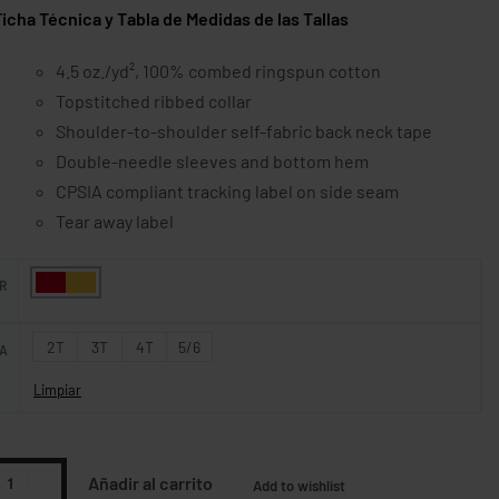
 Técnica y Tabla de Medidas de las Tallas
4.5 oz./yd², 100% combed ringspun cotton
Topstitched ribbed collar
Shoulder-to-shoulder self-fabric back neck tape
Double-needle sleeves and bottom hem
CPSIA compliant tracking label on side seam
Tear away label
R
2T
3T
4T
5/6
A
Limpiar
Añadir al carrito
Add to wishlist