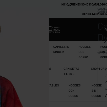
INICIO
¿QUIENES SOMOS?
CATÁLOGO 
CATÁLO
CAMISE
CAMISETAS PERSON
Ca
MARCAS
D
CAMISETAS
CAMISETAS
CAMISETAS
HOODIES
HOO
$
14.
TIE DYE
RAGLAN
RINGER
CON
SIN
GORRO
GOR
CAMISETAS
CAMISETAS
CAMISETAS
CROPTOPS
N
MANGA LARGA
RAGLAN
TIE DYE
t
d
CAMISETAS
IMPERMEABLES
HOODIES
HOODIE
c
RAGLAN
CON
SIN
p
GORRO
GORRO