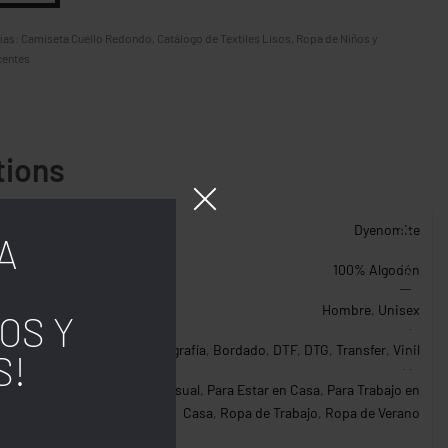
ías:
Camiseta Cuello Redondo
,
Catálogo de Textiles Lisos
,
Ropa de Niños y
centes
tions
Facebook
Dyenomite
A
Insta.
100% Algodón
Hombre
,
Unisex
OS Y
Follow us
Serigrafía
,
Bordado
,
DTF
,
DTG
,
Transfer
,
Vinil
S!
Algodón Resistente
,
Casual
,
Para Estar en Casa
,
Para Trabajo en
Casa
,
Ropa de Trabajo
,
Ropa de Verano