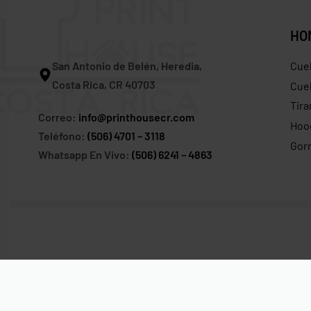
HO
San Antonio de Belén, Heredia,
Cue
Costa Rica, CR 40703
Cuel
Tira
Correo:
info@printhousecr.com
Hoo
Teléfono:
(506) 4701 – 3118
Gor
Whatsapp En Vivo:
(506) 6241 – 4863