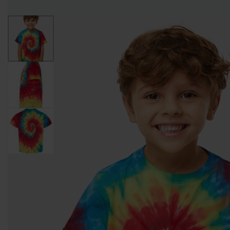
Entregas Inmediatas Para Impresión de Pedidos al detalle en GAM!
Leer Más!
HOMBRES
MUJERES
NIÑOS
CAMISETAS
CAMISETAS
CAMISETAS
CAMISETAS
CUELLO
CUELLO V
DE
MANGA
REDONDO
TIRANTES
LARGA
CAMISETAS CUELLO
CAMISETAS
CAMISETAS DE
REDONDO
CUELLO V
TIRANTES
CAMISETAS
CAMISETAS
CAMISETAS
CAMISETAS
CUELLO
TIPO POLO
DE
MANGA
REDONDO
TIRANTES
LARGA