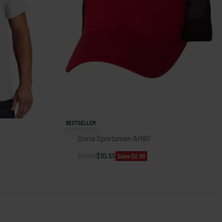
BESTSELLER
Gorra Sportsman AH80
$
11.50
$
10.55
Save $0.95