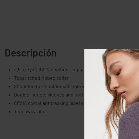
Descripción
4.5 oz./yd², 100% combed ringspun cotton
Topstitched ribbed collar
Shoulder-to-shoulder self-fabric back neck tape
Double-needle sleeves and bottom hem
CPSIA compliant tracking label on side seam
Tear away label