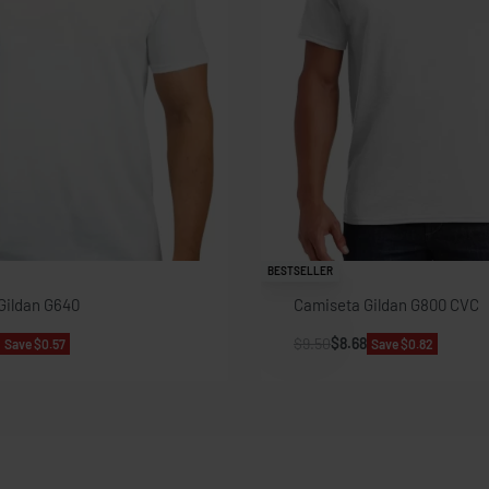
BESTSELLER
Gildan G640
Camiseta Gildan G800 CVC
$
9.50
$
8.68
Save $0.57
Save $0.82