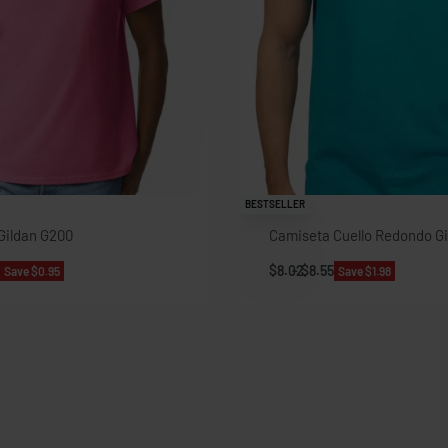
BESTSELLER
Gildan G200
Camiseta Cuello Redondo G
$
8.02
$
8.55
Save $0.95
Save $1.98