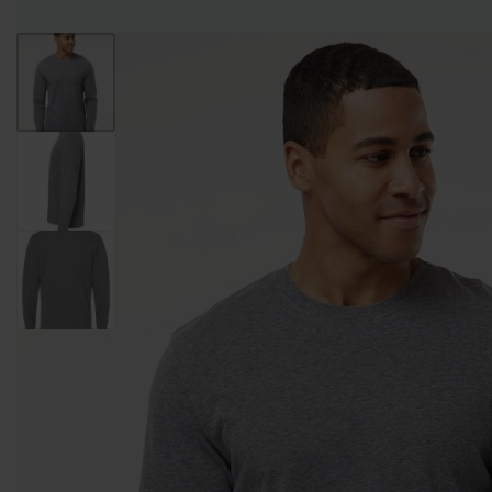
Entregas Inmediatas Para Impresión de Pedidos al detalle en GAM!
Leer Más!
HOMBRES
MUJERES
NIÑOS
CAMISETAS
CAMISETAS
CAMISETAS
CAMISETAS
CUELLO
CUELLO V
DE
MANGA
REDONDO
TIRANTES
LARGA
CAMISETAS CUELLO
CAMISETAS
CAMISETAS DE
REDONDO
CUELLO V
TIRANTES
CAMISETAS
CAMISETAS
CAMISETAS
CAMISETAS
CUELLO
TIPO POLO
DE
MANGA
REDONDO
TIRANTES
LARGA