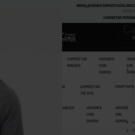
INICIO
¿QUIENES SOMOS?
CATÁLOGO 
CATÁLO
CAMISETAS PERSON
Ca
MARCAS
$
15.
CAMISETAS
CAMISETAS
CAMISETAS
HOODIES
HOO
TIE DYE
RAGLAN
RINGER
CON
SIN
GORRO
GOR
CAMISETAS
CAMISETAS
CAMISETAS
CROPTOPS
MANGA LARGA
RAGLAN
TIE DYE
CAMISETAS
IMPERMEABLES
HOODIES
HOODIE
RAGLAN
CON
SIN
GORRO
GORRO
4
H