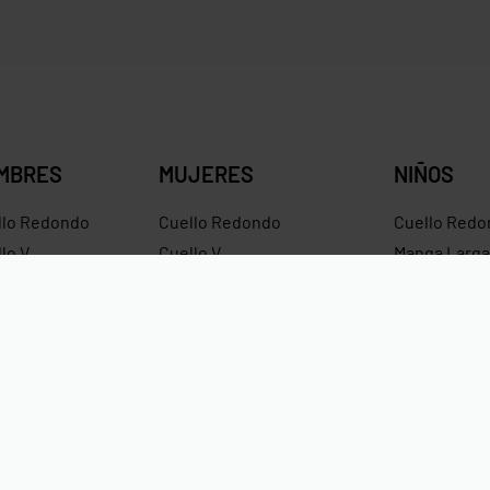
$
11.50
$
10.58
Save $0.92
MBRES
MUJERES
NIÑOS
llo Redondo
Cuello Redondo
Cuello Redo
lo V
Cuello V
Manga Larga
ntes
Croptops
Hoodies
dies
Tirantes
Hoodies Sin
ras
Crop Hoodies
Impermeabl