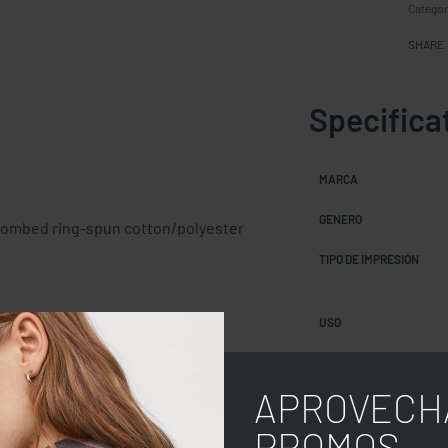
Categor
SHARE
Specifica
MARCA
GENERO
 combed ring-spun cotton/polyester
TIPO DE IMPRESIÓN
USO
APROVECH
COLOR
PROMOS,