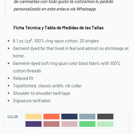
de camisetas con todo gusto te cotizamos tu pedido
personalizado en este enlace vía Whatsapp
Ficha Técnica y Tabla de Medidas de las Tallas
6.1 oz./yd², 100% ring-spun cotton, 20 singles
Garment dyed for that lived in feel and almost no shrinkage at
home.
Garment-dyed soft ring spun color blast fabric with 100%
cotton threads
Relaxed fit
Topstitched, classic width, rib collar
Shoulder to shoulder twill tape
Signature twill label
COLOR