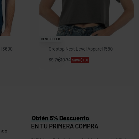
BESTSELLER
l 3600
Croptop Next Level Apparel 1580
$
9.74
$
10.74
Save $1.01
Obtén 5% Descuento
EN TU PRIMERA COMPRA
ndo