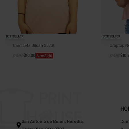
BESTSELLER
BESTSELLER
Camiseta Gildan G670L
Croptop Ne
$
11.50
$
10.00
$
11.50
$
10.
Save $1.50
HO
San Antonio de Belén, Heredia,
Cue
Costa Rica, CR 40703