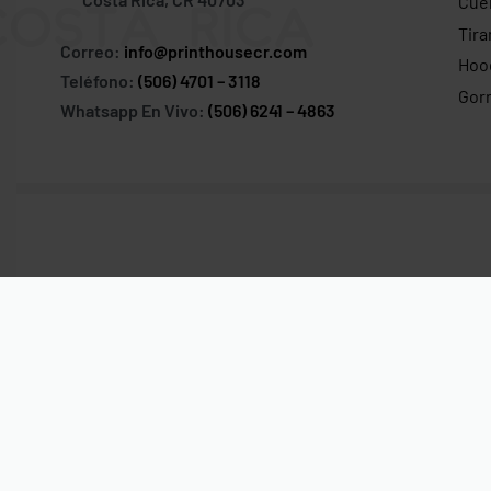
Cuel
Tira
Correo:
info@printhousecr.com
Hoo
Teléfono:
(506) 4701 – 3118
Gor
Whatsapp En Vivo:
(506) 6241 – 4863
© Print House Costa Rica 2023. Todos Los Derechos Reservad