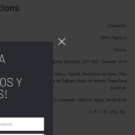
tions
Champion
100% Algodón
Facebook
Unisex
A
Serigrafía
,
Bordado
,
DTF
,
DTG
,
Transfer
,
Vinil
Insta.
Algodón Fresco y Liviano
,
Casual
,
Para Estar en Casa
,
Para
OS Y
Trabajo en Casa
,
Ropa de Trabajo
,
Ropa de Verano
,
Ropa Para
Follow us
Entrenar
S!
Azul Navy
,
Blanco
,
Gris Jaspeado
,
Natural
,
Negro
,
Verde Oliva
S
,
M
,
L
,
XL
,
2XL
,
3XL