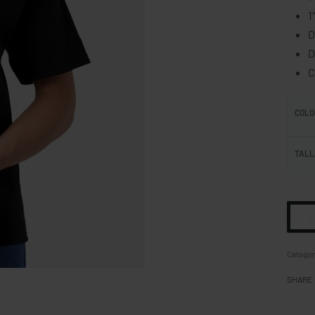
1
D
D
C
COLO
TALL
Categor
SHARE