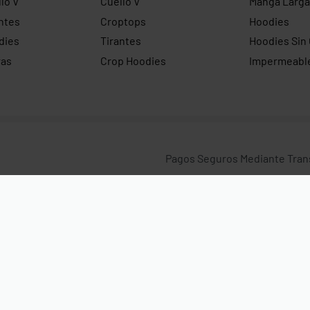
lo V
Cuello V
Manga Larga
ntes
Croptops
Hoodies
dies
Tirantes
Hoodies Sin
ras
Crop Hoodies
Impermeabl
Pagos Seguros Mediante Transf
Crédito y Paypal.
os.