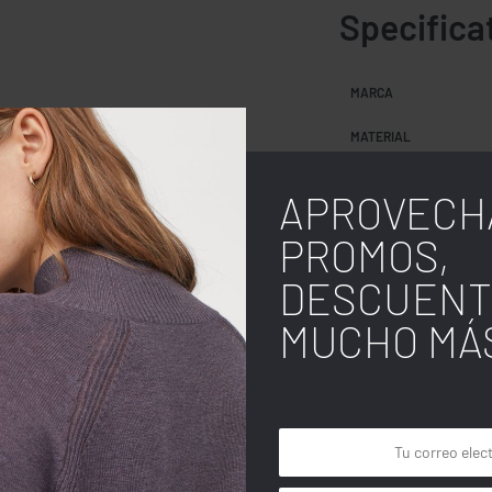
Specifica
MARCA
MATERIAL
GENERO
APROVECH
TIPO DE IMPRESIÓN
PROMOS,
DESCUENT
USO
MUCHO MÁ
COLOR
TALLA