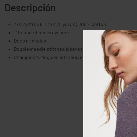
Descripción
7 oz./yd² (US), 11.7 oz./L yd (CA), 100% cotton
1″ bound ribbed crew neck
Deep armholes
Double-needle stitched sleeves and bottom hem
Champion “C” logo on left sleeve