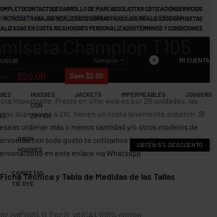
COMPLETO
CONTACTO
DESARROLLO DE MARCAS
SOLICITAR COTIZACIÓN
SERVICIOS
GO DE TEXTILES LISOS
›
ROPA DE HOMBRE
›
CAMISETAS CUELLO REDONDO
NOTICIAS
TRABAJOS REALIZADOS GORRAS
TRABAJOS REALIZADOS CAMISETAS
ALIZADAS EN COSTA RICA
HOODIES PERSONALIZADOS
TÉRMINOS Y CONDICIONES
miseta Champion T105
MI CUENTA
Categoría
0
.00
$
20.00
Save $2.00
DIES
HOODIES
JACKETS
IMPERMEABLES
JOGGERS
ota Importante: Precio en sitio web es por 25 unidades, las
CON
allas superiores a 2XL tienen un costo levemente superior.
Si
RO
ZIPPER
eseas ordenar más o menos cantidad y/o otros modelos de
amisetas con todo gusto te cotizamos tu pedido
CROP
OBTÉN 5% DESCUENTO
HOODIES
ersonalizado en este enlace vía Whatsapp
CAMISETAS
a Técnica y Tabla de Medidas de las Tallas
TIE DYE
 oz./yd² (US), 11.7 oz./L yd (CA), 100% cotton