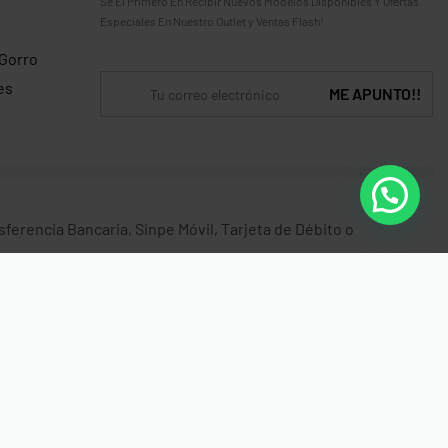
Sé El Primero En Recibir Nuevos Modelos Disponibles Y Ofertas
Especiales En Nuestro Outlet y Ventas Flash!
 Gorro
es
erencia Bancaria, Sinpe Móvil, Tarjeta de Débito o