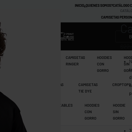
INICIO
¿QUIENES SOMOS?
CATÁLOGO 
CATÁLO
CAMISETAS PERSON
Ca
MARCAS
$
22
CAMISETAS
CAMISETAS
CAMISETAS
HOODIES
HOO
N
TIE DYE
RAGLAN
RINGER
CON
SIN
t
GORRO
GOR
d
CAMISETAS
CAMISETAS
CAMISETAS
CROPTOPS
c
MANGA LARGA
RAGLAN
TIE DYE
p
CAMISETAS
IMPERMEABLES
HOODIES
HOODIE
Fich
RAGLAN
CON
SIN
GORRO
GORRO
7