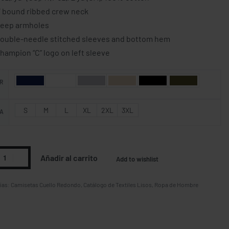
″ bound ribbed crew neck
eep armholes
ouble-needle stitched sleeves and bottom hem
hampion “C” logo on left sleeve
R
S
M
L
XL
2XL
3XL
A
Añadir al carrito
Add to wishlist
ías:
Camisetas Cuello Redondo
,
Catálogo de Textiles Lisos
,
Ropa de Hombre