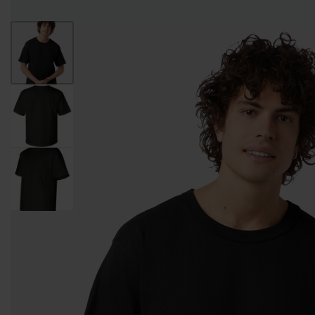
Entregas Inmediatas Para Impresión de Pedidos al detalle en GAM!
Leer Más!
HOMBRES
MUJERES
NIÑOS
CAMISETAS
CAMISETAS
CAMISETAS
CAMISETAS
CUELLO
CUELLO V
DE
MANGA
REDONDO
TIRANTES
LARGA
CAMISETAS CUELLO
CAMISETAS
CAMISETAS DE
REDONDO
CUELLO V
TIRANTES
CAMISETAS
CAMISETAS
CAMISETAS
CAMISETAS
CUELLO
TIPO POLO
DE
MANGA
REDONDO
TIRANTES
LARGA