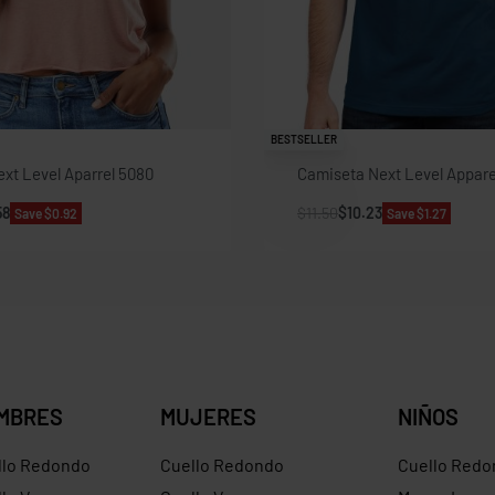
BESTSELLER
xt Level Aparrel 5080
Camiseta Next Level Appare
58
$
11.50
$
10.23
Save $0.92
Save $1.27
MBRES
MUJERES
NIÑOS
llo Redondo
Cuello Redondo
Cuello Redo