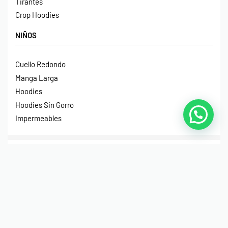
Tirantes
Crop Hoodies
NIÑOS
Cuello Redondo
Manga Larga
Hoodies
Hoodies Sin Gorro
Impermeables
© Print House Costa Rica 2023. Todos Los Derechos
Reservados.
Pagos Seguros Mediante Transferencia Bancaria, Sinpe
Móvil, Tarjeta de Débito o Crédito y Paypal.