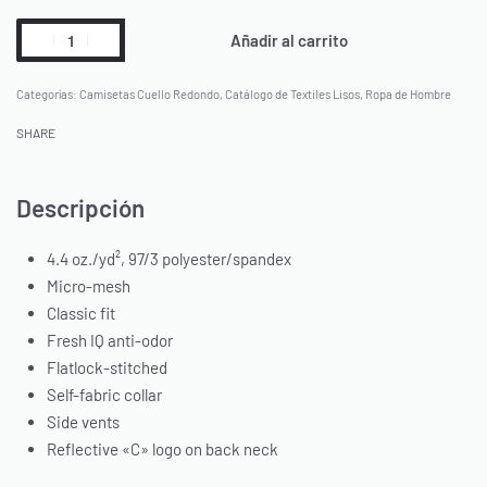
Añadir al carrito
Categorías:
Camisetas Cuello Redondo
,
Catálogo de Textiles Lisos
,
Ropa de Hombre
SHARE
Descripción
4.4 oz./yd², 97/3 polyester/spandex
Micro-mesh
Classic fit
Fresh IQ anti-odor
Flatlock-stitched
Self-fabric collar
Side vents
Reflective «C» logo on back neck