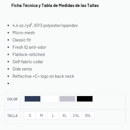
Ficha Técnica y Tabla de Medidas de las Tallas
4.4 oz./yd², 97/3 polyester/spandex
Micro-mesh
Classic fit
Fresh IQ anti-odor
Flatlock-stitched
Self-fabric collar
Side vents
Reflective «C» logo on back neck
COLOR
S
M
L
XL
2XL
3XL
TALLA