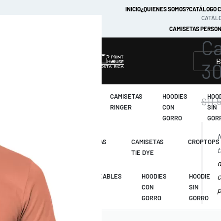
INICIO
¿QUIENES SOMOS?
CATÁLOGO 
CATÁLO
CAMISETAS PERSON
Ca
MARCAS
30
CAMISETAS
CAMISETAS
CAMISETAS
HOODIES
HOO
$
11.
TIE DYE
RAGLAN
RINGER
CON
SIN
GORRO
GOR
N
CAMISETAS
CAMISETAS
CAMISETAS
CROPTOPS
t
MANGA LARGA
RAGLAN
TIE DYE
d
c
CAMISETAS
IMPERMEABLES
HOODIES
HOODIE
RAGLAN
CON
SIN
p
GORRO
GORRO