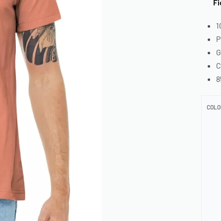
Ficha
1
P
G
C
8
COLO