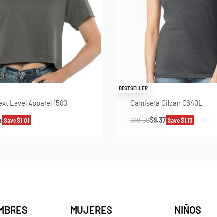
BESTSELLER
xt Level Apparel 1580
Camiseta Gildan G640L
4
$
10.50
$
9.37
Save $1.01
Save $1.13
MBRES
MUJERES
NIÑOS