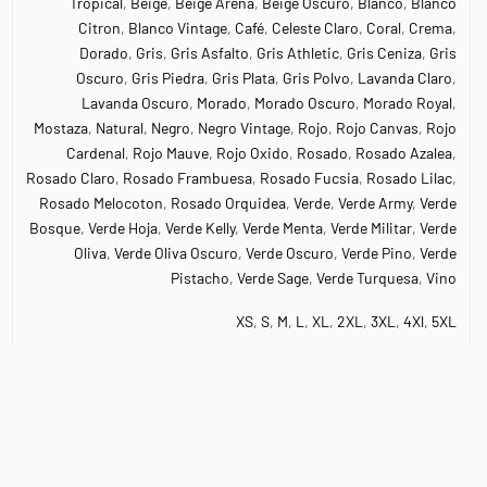
Tropical
,
Beige
,
Beige Arena
,
Beige Oscuro
,
Blanco
,
Blanco
Citron
,
Blanco Vintage
,
Café
,
Celeste Claro
,
Coral
,
Crema
,
Dorado
,
Gris
,
Gris Asfalto
,
Gris Athletic
,
Gris Ceniza
,
Gris
Oscuro
,
Gris Piedra
,
Gris Plata
,
Gris Polvo
,
Lavanda Claro
,
Lavanda Oscuro
,
Morado
,
Morado Oscuro
,
Morado Royal
,
Mostaza
,
Natural
,
Negro
,
Negro Vintage
,
Rojo
,
Rojo Canvas
,
Rojo
Cardenal
,
Rojo Mauve
,
Rojo Oxido
,
Rosado
,
Rosado Azalea
,
Rosado Claro
,
Rosado Frambuesa
,
Rosado Fucsia
,
Rosado Lilac
,
Rosado Melocoton
,
Rosado Orquidea
,
Verde
,
Verde Army
,
Verde
Bosque
,
Verde Hoja
,
Verde Kelly
,
Verde Menta
,
Verde Militar
,
Verde
Oliva
,
Verde Oliva Oscuro
,
Verde Oscuro
,
Verde Pino
,
Verde
Pistacho
,
Verde Sage
,
Verde Turquesa
,
Vino
XS
,
S
,
M
,
L
,
XL
,
2XL
,
3XL
,
4Xl
,
5XL