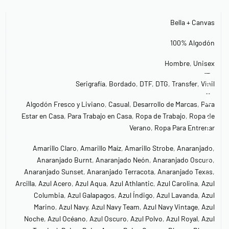
Bella + Canvas
100% Algodón
Hombre
,
Unisex
Facebook
Serigrafía
,
Bordado
,
DTF
,
DTG
,
Transfer
,
Vinil
Algodón Fresco y Liviano
,
Casual
,
Desarrollo de Marcas
,
Para
Estar en Casa
,
Para Trabajo en Casa
,
Ropa de Trabajo
,
Ropa de
Insta.
Verano
,
Ropa Para Entrenar
Amarillo Claro
,
Amarillo Maíz
,
Amarillo Strobe
,
Anaranjado
,
Follow us
Anaranjado Burnt
,
Anaranjado Neón
,
Anaranjado Oscuro
,
Anaranjado Sunset
,
Anaranjado Terracota
,
Anaranjado Texas
,
Arcilla
,
Azul Acero
,
Azul Aqua
,
Azul Athlantic
,
Azul Carolina
,
Azul
Columbia
,
Azul Galapagos
,
Azul Índigo
,
Azul Lavanda
,
Azul
Marino
,
Azul Navy
,
Azul Navy Team
,
Azul Navy Vintage
,
Azul
Noche
,
Azul Océano
,
Azul Oscuro
,
Azul Polvo
,
Azul Royal
,
Azul