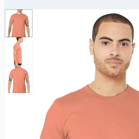
Entregas Inmediatas Para Impresión de Pedidos al detalle en GAM!
Leer Más!
HOMBRES
MUJERES
NIÑOS
CAMISETAS
CAMISETAS
CAMISETAS
CAMISETAS
CUELLO
CUELLO V
DE
MANGA
REDONDO
TIRANTES
LARGA
CAMISETAS CUELLO
CAMISETAS
CAMISETAS DE
REDONDO
CUELLO V
TIRANTES
CAMISETAS
CAMISETAS
CAMISETAS
CAMISETAS
CUELLO
TIPO POLO
DE
MANGA
REDONDO
TIRANTES
LARGA