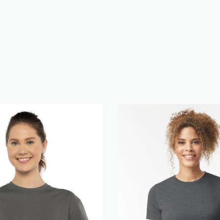
BESTSELLER
Gildan G200
Camiseta Gildan G640
5
$
9.50
$
8.93
Save $0.95
Save $0.57