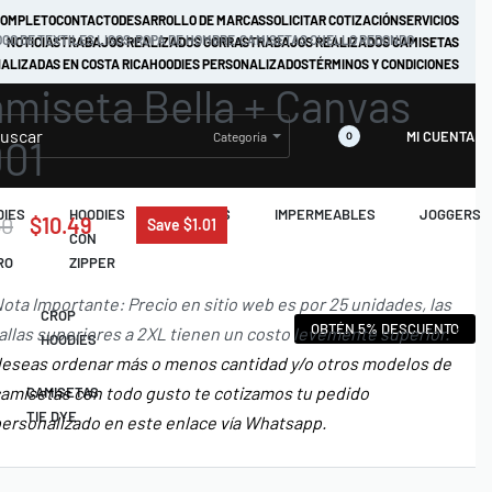
COMPLETO
CONTACTO
DESARROLLO DE MARCAS
SOLICITAR COTIZACIÓN
SERVICIOS
GO DE TEXTILES LISOS
›
ROPA DE HOMBRE
›
CAMISETAS CUELLO REDONDO
NOTICIAS
TRABAJOS REALIZADOS GORRAS
TRABAJOS REALIZADOS CAMISETAS
ALIZADAS EN COSTA RICA
HOODIES PERSONALIZADOS
TÉRMINOS Y CONDICIONES
miseta Bella + Canvas
MI CUENTA
Categoría
0
01
DIES
HOODIES
JACKETS
IMPERMEABLES
JOGGERS
50
$
10.49
Save $1.01
CON
RO
ZIPPER
ota Importante: Precio en sitio web es por 25 unidades, las
CROP
OBTÉN 5% DESCUENTO
allas superiores a 2XL tienen un costo levemente superior.
Si
HOODIES
eseas ordenar más o menos cantidad y/o otros modelos de
amisetas con todo gusto te cotizamos tu pedido
CAMISETAS
TIE DYE
ersonalizado en este enlace vía Whatsapp.