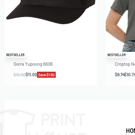
BESTSELLER
BESTSELLER
Gorra Yupoong 6606
Croptop Ne
$
12.50
$
11.00
$
9.74
$
10.7
Save $1.50
HO