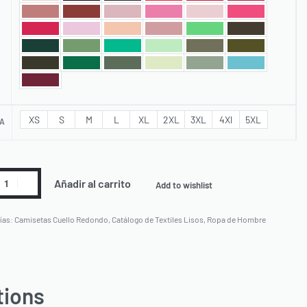
XS
S
M
L
XL
2XL
3XL
4Xl
5XL
A
Añadir al carrito
Add to wishlist
ías:
Camisetas Cuello Redondo
,
Catálogo de Textiles Lisos
,
Ropa de Hombre
tions