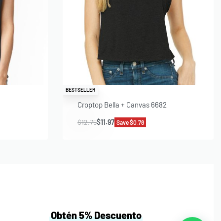
BESTSELLER
Croptop Bella + Canvas 6682
$
12.75
$
11.97
Save $0.78
Obtén 5% Descuento