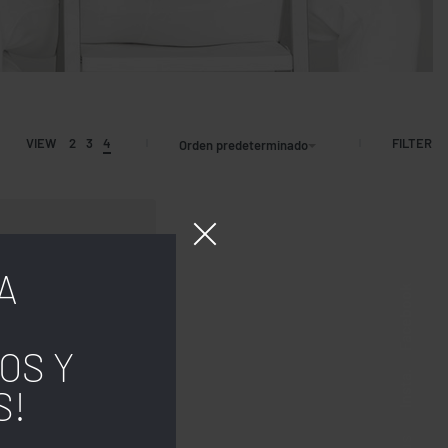
FILTER
VIEW
2
3
4
Orden predeterminado
A
Facebook
OS Y
Insta.
S!