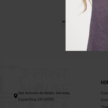
BESTSELLER
Camiseta Badger 2529
$
14.00
$
12.50
Save $1.50
HO
San Antonio de Belén, Heredia,
Cue
Costa Rica, CR 40703
Cuel
Tira