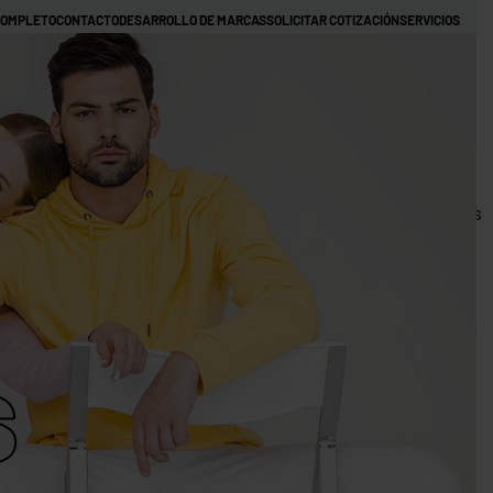
COMPLETO
CONTACTO
DESARROLLO DE MARCAS
SOLICITAR COTIZACIÓN
SERVICIOS
NOTICIAS
TRABAJOS REALIZADOS GORRAS
TRABAJOS REALIZADOS CAMISETAS
ALIZADAS EN COSTA RICA
HOODIES PERSONALIZADOS
TÉRMINOS Y CONDICIONES
MI CUENTA
Categoría
0
DIES
HOODIES
JACKETS
IMPERMEABLES
JOGGERS
CON
RO
ZIPPER
CROP
OBTÉN 5% DESCUENTO
HOODIES
s
CAMISETAS
TIE DYE