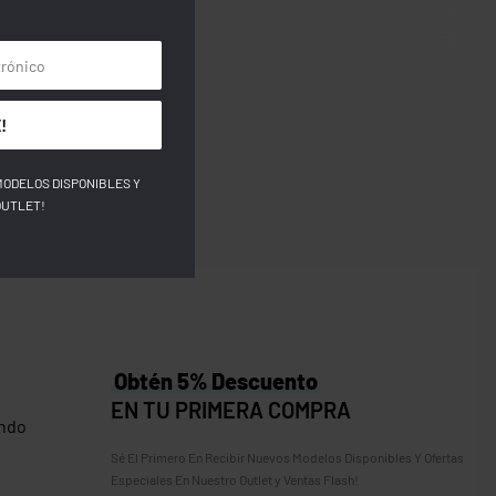
Follow us
!
cky 6226
4.00
Save $2.00
MODELOS DISPONIBLES Y
OUTLET!
Obtén 5% Descuento
EN TU PRIMERA COMPRA
ndo
Sé El Primero En Recibir Nuevos Modelos Disponibles Y Ofertas
Especiales En Nuestro Outlet y Ventas Flash!