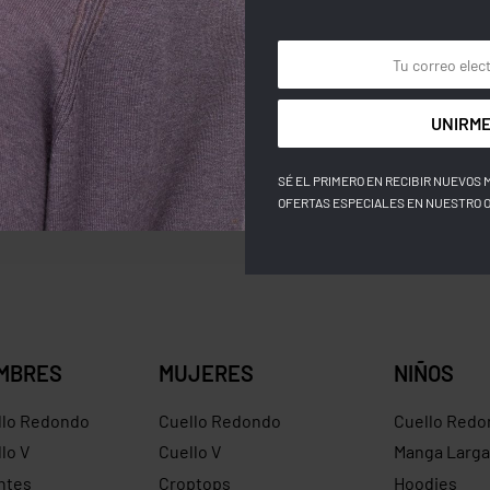
BESTSELLER
BESTSELLER
Gorra Decky 6032
UNIRME
Gorra De
$
24.30
$
22.30
Save $2.00
$
26.00
$
2
SÉ EL PRIMERO EN RECIBIR NUEVOS 
OFERTAS ESPECIALES EN NUESTRO 
MBRES
MUJERES
NIÑOS
llo Redondo
Cuello Redondo
Cuello Redo
lo V
Cuello V
Manga Larga
ntes
Croptops
Hoodies