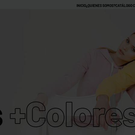
INICIO
¿QUIENES SOMOS?
CATÁLOGO 
CAMISETAS PERSON
MARCAS
CAMISETAS
CAMISETAS
CAMISETAS
HOODIES
HOO
TIE DYE
RAGLAN
RINGER
CON
SIN
GORRO
GOR
CAMISETAS
CAMISETAS
CAMISETAS
CROPTOPS
MANGA LARGA
RAGLAN
TIE DYE
s
+Colore
CAMISETAS
IMPERMEABLES
HOODIES
HOODIE
RAGLAN
CON
SIN
GORRO
GORRO