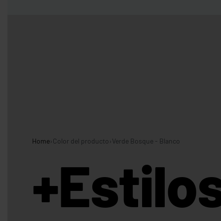
Entregas Inmediatas Para Impresión de Pedidos al detalle en GAM!
Leer Más!
HOMBRES
MUJERES
NIÑOS
CAMISETAS
CAMISETAS
CAMISETAS
CAMISETAS
CUELLO
CUELLO V
DE
MANGA
REDONDO
TIRANTES
LARGA
Home
›
Color del producto
›
Verde Bosque - Blanco
CAMISETAS CUELLO
CAMISETAS
CAMISETAS DE
REDONDO
CUELLO V
TIRANTES
+Estilo
CAMISETAS
CAMISETAS
CAMISETAS
CAMISETAS
CUELLO
TIPO POLO
DE
MANGA
REDONDO
TIRANTES
LARGA