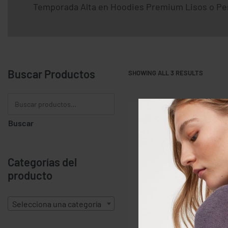
Temporada Alta en Hoodies Premium Lisos o Pe
Buscar Productos
SHOWING ALL 3 RESULTS
Buscar
Categorías del
producto
Selecciona una categoría