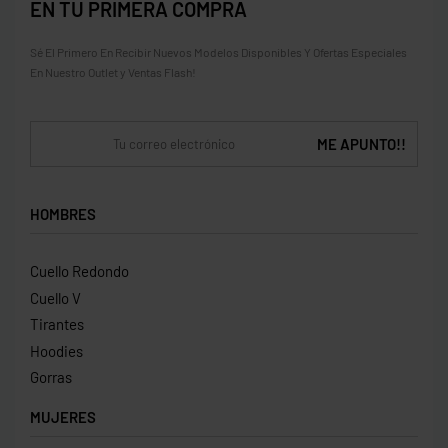
EN TU PRIMERA COMPRA
Sé El Primero En Recibir Nuevos Modelos Disponibles Y Ofertas Especiales
En Nuestro Outlet y Ventas Flash!
HOMBRES
Cuello Redondo
Cuello V
Tirantes
Hoodies
Gorras
MUJERES