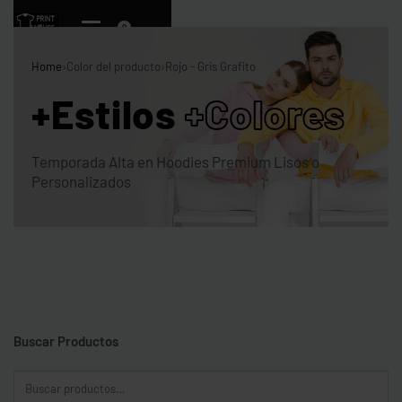
0
Home
›
Color del producto
›
Rojo - Gris Grafito
+Estilos
+Colores
Temporada Alta en Hoodies Premium Lisos o
Personalizados
Buscar Productos