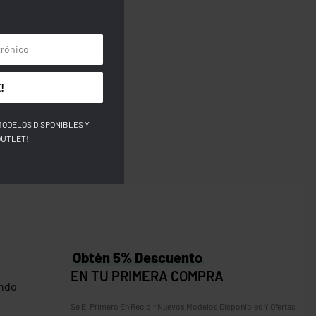
Follow us
!
MODELOS DISPONIBLES Y
OUTLET!
Obtén 5% Descuento
EN TU PRIMERA COMPRA
ndo
Sé El Primero En Recibir Nuevos Modelos Disponibles Y Ofertas