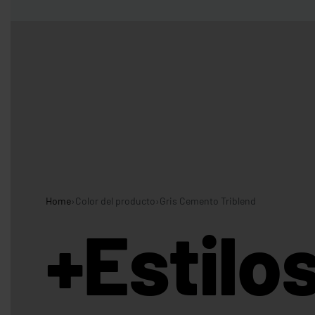
Entregas Inmediatas Para Impresión de Pedidos al detalle en GAM!
Leer Más!
HOMBRES
MUJERES
NIÑOS
CAMISETAS
CAMISETAS
CAMISETAS
CAMISETAS
CUELLO
CUELLO V
DE
MANGA
REDONDO
TIRANTES
LARGA
Home
›
Color del producto
›
Gris Cemento Triblend
CAMISETAS CUELLO
CAMISETAS
CAMISETAS DE
REDONDO
CUELLO V
TIRANTES
+Estilo
CAMISETAS
CAMISETAS
CAMISETAS
CAMISETAS
CUELLO
TIPO POLO
DE
MANGA
REDONDO
TIRANTES
LARGA