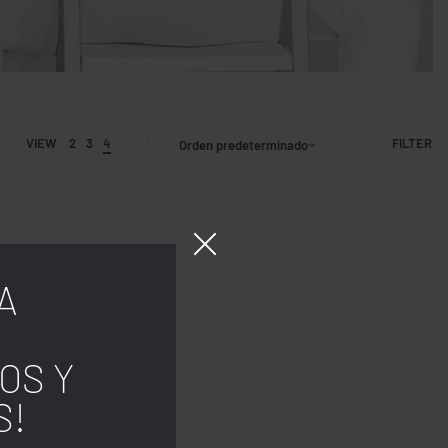
FILTER
VIEW
2
3
4
Orden predeterminado
A
Facebook
OS Y
Insta.
S!