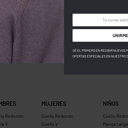
UNIRME
SÉ EL PRIMERO EN RECIBIR NUEVOS 
OFERTAS ESPECIALES EN NUESTRO 
MBRES
MUJERES
NIÑOS
llo Redondo
Cuello Redondo
Cuello Redo
lo V
Cuello V
Manga Larga