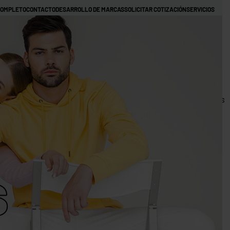
COMPLETO
CONTACTO
DESARROLLO DE MARCAS
SOLICITAR COTIZACIÓN
SERVICIOS
NOTICIAS
TRABAJOS REALIZADOS GORRAS
TRABAJOS REALIZADOS CAMISETAS
ALIZADAS EN COSTA RICA
HOODIES PERSONALIZADOS
TÉRMINOS Y CONDICIONES
MI CUENTA
Categoría
0
DIES
HOODIES
JACKETS
IMPERMEABLES
JOGGERS
CON
RO
ZIPPER
CROP
OBTÉN 5% DESCUENTO
HOODIES
s
CAMISETAS
TIE DYE