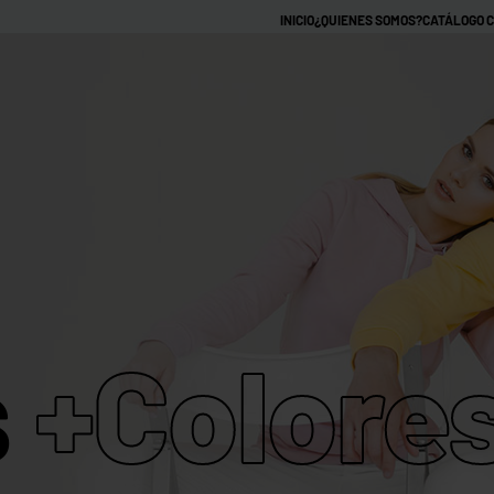
INICIO
¿QUIENES SOMOS?
CATÁLOGO 
CAMISETAS PERSON
MARCAS
CAMISETAS
CAMISETAS
CAMISETAS
HOODIES
HOO
TIE DYE
RAGLAN
RINGER
CON
SIN
GORRO
GOR
CAMISETAS
CAMISETAS
CAMISETAS
CROPTOPS
MANGA LARGA
RAGLAN
TIE DYE
s
+Colore
CAMISETAS
IMPERMEABLES
HOODIES
HOODIE
RAGLAN
CON
SIN
GORRO
GORRO