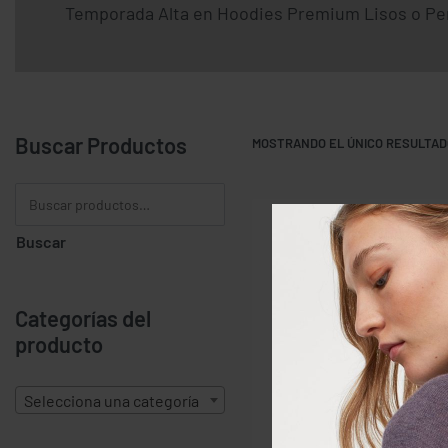
Temporada Alta en Hoodies Premium Lisos o Pe
Buscar Productos
MOSTRANDO EL ÚNICO RESULTAD
Buscar
Categorías del
producto
Selecciona una categoría