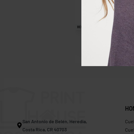
BESTSELLER
Camiseta Bella + Canvas
3415
$
15.50
$
14.20
Save $1.30
HO
San Antonio de Belén, Heredia,
Cue
Costa Rica, CR 40703
Cuel