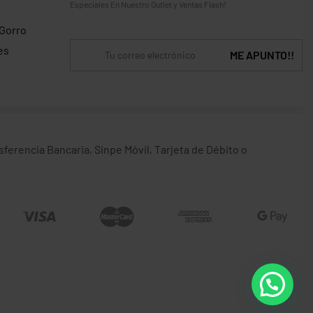
Especiales En Nuestro Outlet y Ventas Flash!
 Gorro
es
erencia Bancaria, Sinpe Móvil, Tarjeta de Débito o