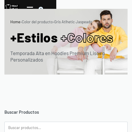
0
Home
›
Color del producto
›
Gris Atlhetic Jaspeado
+Estilos
+Colores
Temporada Alta en Hoodies Premium Lisos o
Personalizados
Buscar Productos