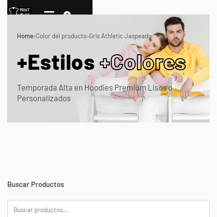
0
Home
›
Color del producto
›
Gris Athletic Jaspeado
+Estilos
+Colores
Temporada Alta en Hoodies Premium Lisos o
Personalizados
Buscar Productos