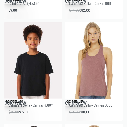
QUICKVIEW
QUICKVIEW
Camiseta Alstyle 3381
Camiseta Bella + Canvas 1081
$
7.00
$
14.00
$
12.00
Save $2.00
Save $3.00
BESTSELLER
BESTSELLER
QUICKVIEW
QUICKVIEW
Camiseta Bella + Canvas 3010Y
Camiseta Bella + Canvas 6008
$
14.00
$
12.00
$
13.00
$
10.00