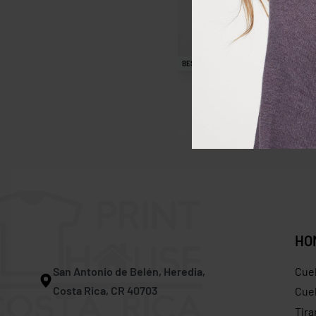
BESTSELLER
Hoodie J America 8871
$
33.00
$
31.00
Save $2.00
HO
San Antonio de Belén, Heredia,
Cue
Costa Rica, CR 40703
Cuel
Tira