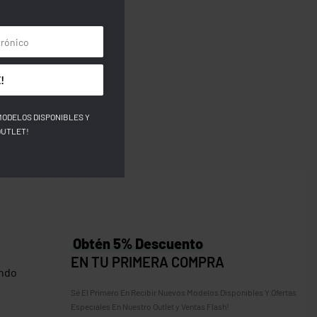
Follow us
!
MODELOS DISPONIBLES Y
OUTLET!
Obtén 5% Descuento
EN TU PRIMERA COMPRA
ndo
Sé El Primero En Recibir Nuevos Modelos Disponibles Y Ofertas
Especiales En Nuestro Outlet y Ventas Flash!