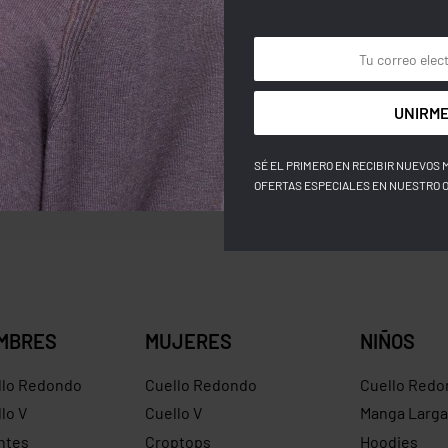
UNIRME
SÉ EL PRIMERO EN RECIBIR NUEVOS 
OFERTAS ESPECIALES EN NUESTRO 
MBRES
MUJERES
NIÑOS
llo Redondo
Cuello Redondo
Cuello Redo
lo V
Cuello V
Manga Larga
ntes
Croptops
Hoodies