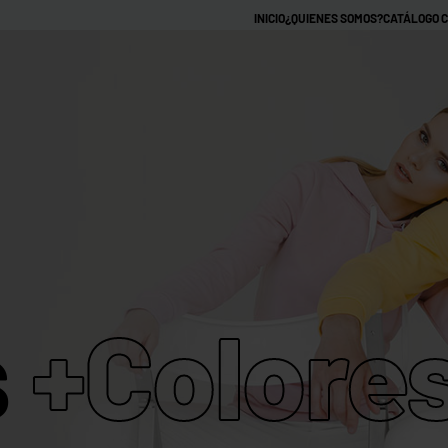
INICIO
¿QUIENES SOMOS?
CATÁLOGO 
CAMISETAS PERSON
MARCAS
CAMISETAS
CAMISETAS
CAMISETAS
HOODIES
HOO
TIE DYE
RAGLAN
RINGER
CON
SIN
GORRO
GOR
CAMISETAS
CAMISETAS
CAMISETAS
CROPTOPS
MANGA LARGA
RAGLAN
TIE DYE
s
+Colore
CAMISETAS
IMPERMEABLES
HOODIES
HOODIE
RAGLAN
CON
SIN
GORRO
GORRO