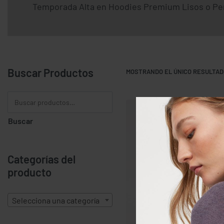
Temporada Alta en Hoodies Premium Lisos o Pe
Buscar Productos
MOSTRANDO EL ÚNICO RESULTAD
Buscar
Categorías del
producto
Selecciona una categoría