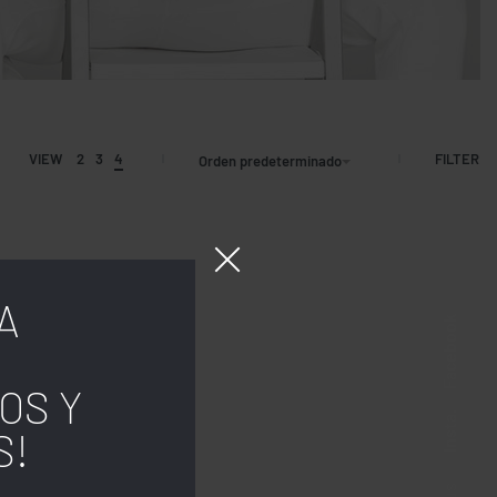
FILTER
VIEW
2
3
4
Orden predeterminado
A
Facebook
OS Y
Insta.
S!