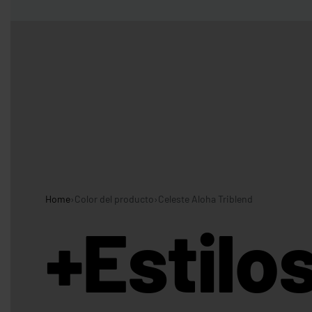
Entregas Inmediatas Para Impresión de Pedidos al detalle en GAM!
Leer Más!
HOMBRES
MUJERES
NIÑOS
CAMISETAS
CAMISETAS
CAMISETAS
CAMISETAS
CUELLO
CUELLO V
DE
MANGA
REDONDO
TIRANTES
LARGA
Home
›
Color del producto
›
Celeste Aloha Triblend
CAMISETAS CUELLO
CAMISETAS
CAMISETAS DE
REDONDO
CUELLO V
TIRANTES
+Estilo
CAMISETAS
CAMISETAS
CAMISETAS
CAMISETAS
CUELLO
TIPO POLO
DE
MANGA
REDONDO
TIRANTES
LARGA