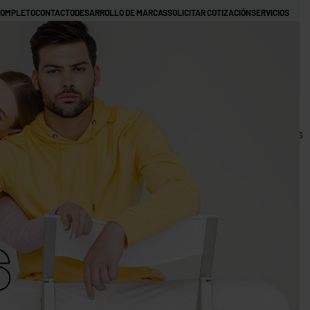
COMPLETO
CONTACTO
DESARROLLO DE MARCAS
SOLICITAR COTIZACIÓN
SERVICIOS
NOTICIAS
TRABAJOS REALIZADOS GORRAS
TRABAJOS REALIZADOS CAMISETAS
ALIZADAS EN COSTA RICA
HOODIES PERSONALIZADOS
TÉRMINOS Y CONDICIONES
MI CUENTA
Categoría
0
DIES
HOODIES
JACKETS
IMPERMEABLES
JOGGERS
CON
RO
ZIPPER
CROP
OBTÉN 5% DESCUENTO
HOODIES
s
CAMISETAS
TIE DYE