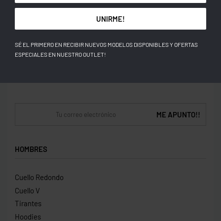
Whatsapp En Vivo:
(506) 6241 – 4863
UNIRME!
Obtén 5% Descuento
SÉ EL PRIMERO EN RECIBIR NUEVOS MODELOS DISPONIBLES Y OFERTAS
EN TU PRIMERA COMPRA
ESPECIALES EN NUESTRO OUTLET!
Sé El Primero En Recibir Nuevos Modelos Disponibles Y Ofertas Especiales
En Nuestro Outlet y Ventas Flash!
HOMBRES
Cuello Redondo
Cuello V
Tirantes
Hoodies