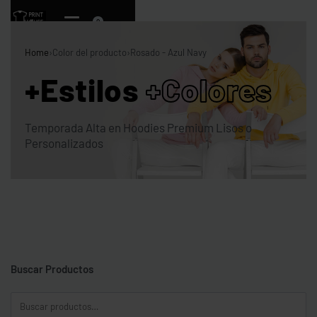
0
Home
›
Color del producto
›
Rosado - Azul Navy
+Estilos
+Colores
Temporada Alta en Hoodies Premium Lisos o
Personalizados
Buscar Productos