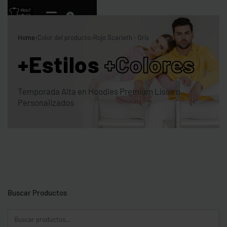
0
Home
›
Color del producto
›
Rojo Scarleth - Gris
+Estilos
+Colores
Temporada Alta en Hoodies Premium Lisos o
Personalizados
Buscar Productos