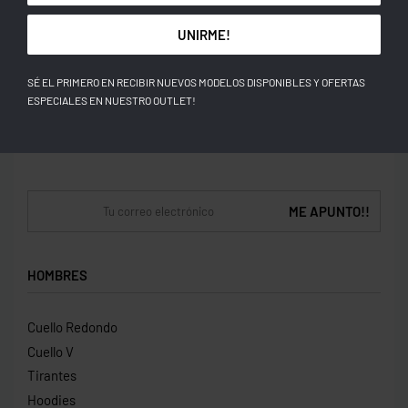
Whatsapp En Vivo:
(506) 6241 – 4863
UNIRME!
Obtén 5% Descuento
SÉ EL PRIMERO EN RECIBIR NUEVOS MODELOS DISPONIBLES Y OFERTAS
EN TU PRIMERA COMPRA
ESPECIALES EN NUESTRO OUTLET!
Sé El Primero En Recibir Nuevos Modelos Disponibles Y Ofertas Especiales
En Nuestro Outlet y Ventas Flash!
HOMBRES
Cuello Redondo
Cuello V
Tirantes
Hoodies